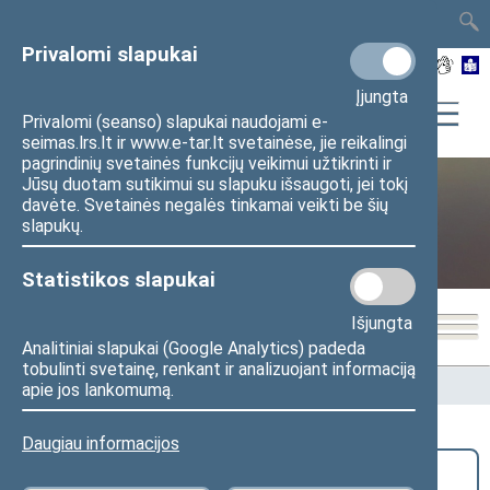
TAIS
TAR
LT
I
EN
Privalomi slapukai
Įjungta
Privalomi (seanso) slapukai naudojami e-
seimas.lrs.lt ir www.e-tar.lt svetainėse, jie reikalingi
pagrindinių svetainės funkcijų veikimui užtikrinti ir
Jūsų duotam sutikimui su slapuku išsaugoti, jei tokį
davėte. Svetainės negalės tinkamai veikti be šių
Visuomenei ir žiniasklaidai
slapukų.
Statistikos slapukai
Išjungta
Analitiniai slapukai (Google Analytics) padeda
tobulinti svetainę, renkant ir analizuojant informaciją
Pradžia
>
Visuomenei ir žiniasklaidai
>
Naujienos
apie jos lankomumą.
Daugiau informacijos
Išplėstinė paieška