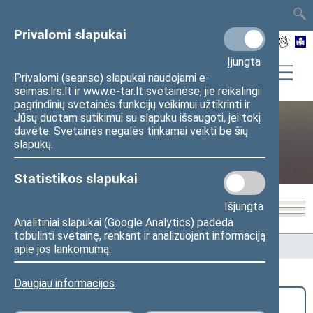
TAIS
TAR
LT
I
EN
Privalomi slapukai
Įjungta
Privalomi (seanso) slapukai naudojami e-
seimas.lrs.lt ir www.e-tar.lt svetainėse, jie reikalingi
pagrindinių svetainės funkcijų veikimui užtikrinti ir
Jūsų duotam sutikimui su slapuku išsaugoti, jei tokį
davėte. Svetainės negalės tinkamai veikti be šių
Visuomenei ir žiniasklaidai
slapukų.
Statistikos slapukai
Išjungta
Analitiniai slapukai (Google Analytics) padeda
tobulinti svetainę, renkant ir analizuojant informaciją
Pradžia
>
Visuomenei ir žiniasklaidai
>
Naujienos
apie jos lankomumą.
Daugiau informacijos
Išplėstinė paieška