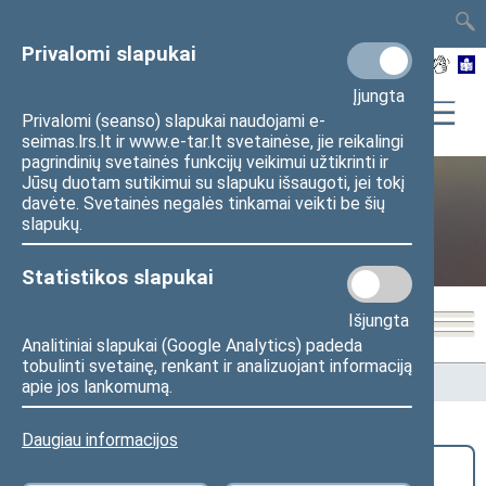
TAIS
TAR
LT
I
EN
Privalomi slapukai
Įjungta
Privalomi (seanso) slapukai naudojami e-
seimas.lrs.lt ir www.e-tar.lt svetainėse, jie reikalingi
pagrindinių svetainės funkcijų veikimui užtikrinti ir
Jūsų duotam sutikimui su slapuku išsaugoti, jei tokį
davėte. Svetainės negalės tinkamai veikti be šių
Visuomenei ir žiniasklaidai
slapukų.
Statistikos slapukai
Išjungta
Analitiniai slapukai (Google Analytics) padeda
tobulinti svetainę, renkant ir analizuojant informaciją
Pradžia
>
Visuomenei ir žiniasklaidai
>
Naujienos
apie jos lankomumą.
Daugiau informacijos
Išplėstinė paieška