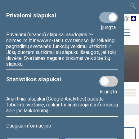
TAIS
TAR
LT
I
EN
Privalomi slapukai
Įjungta
Privalomi (seanso) slapukai naudojami e-
seimas.lrs.lt ir www.e-tar.lt svetainėse, jie reikalingi
pagrindinių svetainės funkcijų veikimui užtikrinti ir
Jūsų duotam sutikimui su slapuku išsaugoti, jei tokį
davėte. Svetainės negalės tinkamai veikti be šių
Visuomenei ir žiniasklaidai
slapukų.
Statistikos slapukai
Išjungta
Analitiniai slapukai (Google Analytics) padeda
tobulinti svetainę, renkant ir analizuojant informaciją
Pradžia
>
Visuomenei ir žiniasklaidai
>
Naujienos
apie jos lankomumą.
Daugiau informacijos
Išplėstinė paieška