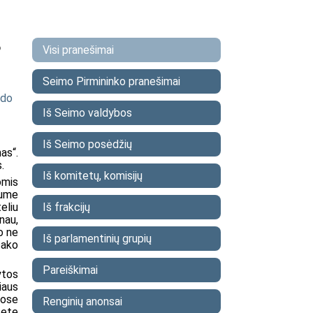
o
Visi pranešimai
Seimo Pirmininko pranešimai
zdo
Iš Seimo valdybos
Iš Seimo posėdžių
as“.
.
Iš komitetų, komisijų
omis
tume
Iš frakcijų
eliu
nau,
o ne
Iš parlamentinių grupių
sako
Pareiškimai
ytos
iaus
tose
Renginių anonsai
tete