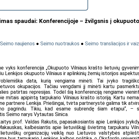
mas spaudai: Konferencijoje – žvilgsnis į okupuot
Seimo naujienos
●
Seimo nuotraukos
●
Seimo transliacijos ir vai
ime vyks konferencija „Okupuoto Vilniaus krašto lietuvių gyvenim
ariu Lenkijos okupuoto Vilniaus ir aplinkinių žemių istorijos aspektus
problemiška data, kurią vengiama minėti. Tai įvyko tragišk
ietuvos okupacijos. Tačiau vengdami jį minėti kartu pasmerk
lies patirtas represijas. Todėl šią konferenciją rengiame vienint
pie mitais apipintą tarpukario Vilniaus krašto istoriją. Kartu nema
e partnere Lenkija. Priešingai, tvirta partnerystė galima tik atvir
inimo pagrindu. Tikiu, kad esame subrendę šiam etapui“, – 
ntis Seimo narys Vytautas Sinica.
kaitys prof. Valdas Rakutis, papasakosiantis apie Lenkijos įvykd
Makauskas, kalbėsiantis apie lietuviškąjį švietimą tarpukariu Viln
 lietuviškų organizacijų veiklą nuo Lietuvos valstybės atplėš
a bus tarpukario Lenkijos kalbos politika, o Oksfordo universi