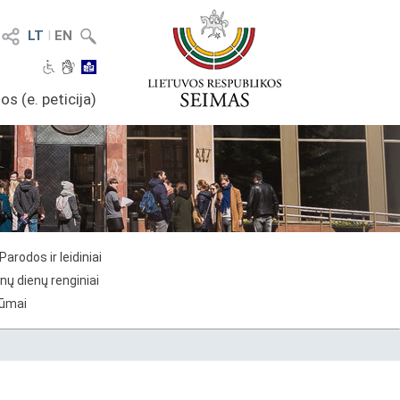
LT
I
EN
os (e. peticija)
Parodos ir leidiniai
nų dienų renginiai
rūmai