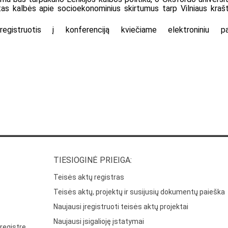
tas kalbės apie socioekonominius skirtumus tarp Vilniaus krašt
egistruotis į konferenciją kviečiame elektroniniu p
TIESIOGINĖ PRIEIGA:
Teisės aktų registras
Teisės aktų, projektų ir susijusių dokumentų paieška
Naujausi įregistruoti teisės aktų projektai
Naujausi įsigalioję įstatymai
registre,