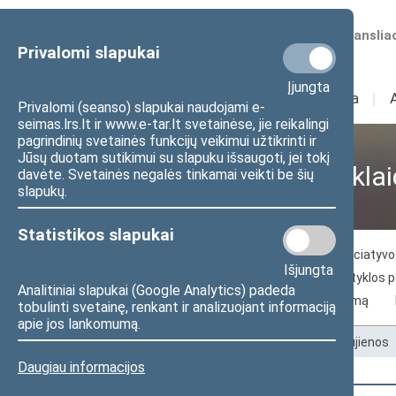
Numatomos transliac
Privalomi slapukai
Įjungta
Sudėtis
I
Veikla
I
Privalomi (seanso) slapukai naudojami e-
seimas.lrs.lt ir www.e-tar.lt svetainėse, jie reikalingi
pagrindinių svetainės funkcijų veikimui užtikrinti ir
Jūsų duotam sutikimui su slapuku išsaugoti, jei tokį
Visuomenei ir žiniasklai
davėte. Svetainės negalės tinkamai veikti be šių
slapukų.
Statistikos slapukai
Naujienos
Žiniasklaidai
Piliečių iniciaty
Išjungta
Seimo archyvo paslaugos
Seimo skaityklos 
Analitiniai slapukai (Google Analytics) padeda
Kelias į Lietuvos nepriklausomybės atkūrimą
tobulinti svetainę, renkant ir analizuojant informaciją
apie jos lankomumą.
Pradžia
>
Visuomenei ir žiniasklaidai
>
Naujienos
Daugiau informacijos