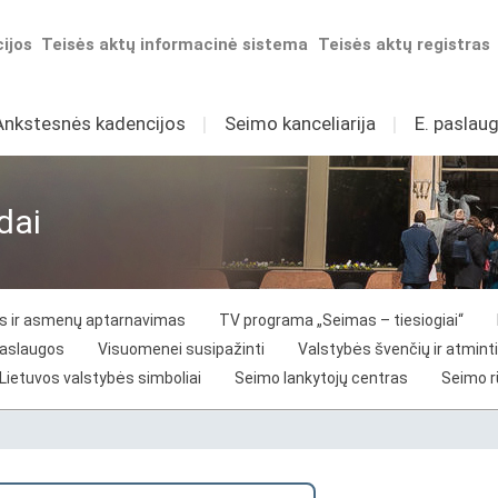
ijos
Teisės aktų informacinė sistema
Teisės aktų registras
Ankstesnės kadencijos
I
Seimo kanceliarija
I
E. paslaug
dai
vos ir asmenų aptarnavimas
TV programa „Seimas – tiesiogiai“
paslaugos
Visuomenei susipažinti
Valstybės švenčių ir atminti
Lietuvos valstybės simboliai
Seimo lankytojų centras
Seimo 