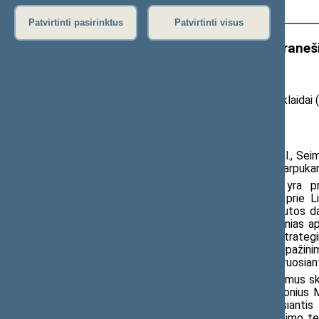
Išplėstinė paieška
Patvirtinti pasirinktus
Patvirtinti visus
Seimo nario Vytauto Sinicos praneši
Vilniaus lietuvių gyvenimą
202
5
m. spalio
24
d.
pranešimas žiniasklaidai (
įrašai
)
Spalio 27 d., pirmadienį, 10 val., Se
Jos tikslas – giliau pažvelgti į įvairius tarpuk
„Vilniaus atgavimas iki šiol yra 
aplinkybėmis, netrukus atvedusiomis prie L
užmarščiai kitą svarbią okupaciją ir tautos da
tikslu – gaivinti mūsų visų atmintį ir žinias a
kad tai kliūtis geriems santykiams su strategin
visada malonių istorijos puslapių pripaž
konferenciją organizuojantis ir ją moderuosia
Be jo paties, renginyje pranešimus s
šio krašto okupacijos istoriją, prof. Bronius 
krašte, Gintautas Ereminas, pristatysiantis
žemėse. Dr. Nijolės Tuomienės pranešimo tem