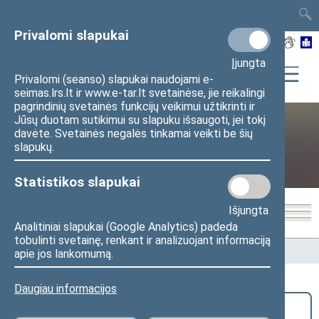
TAIS
TAR
LT
I
EN
Privalomi slapukai
Įjungta
Privalomi (seanso) slapukai naudojami e-
seimas.lrs.lt ir www.e-tar.lt svetainėse, jie reikalingi
pagrindinių svetainės funkcijų veikimui užtikrinti ir
Jūsų duotam sutikimui su slapuku išsaugoti, jei tokį
davėte. Svetainės negalės tinkamai veikti be šių
Visuomenei ir žiniasklaidai
slapukų.
Statistikos slapukai
Išjungta
Analitiniai slapukai (Google Analytics) padeda
tobulinti svetainę, renkant ir analizuojant informaciją
Pradžia
>
Visuomenei ir žiniasklaidai
>
Naujienos
apie jos lankomumą.
Daugiau informacijos
Išplėstinė paieška