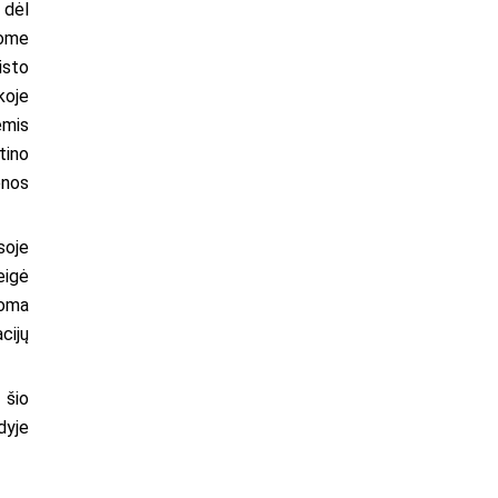
 dėl
nome
ūsto
koje
ėmis
tino
enos
soje
eigė
soma
cijų
 šio
dyje