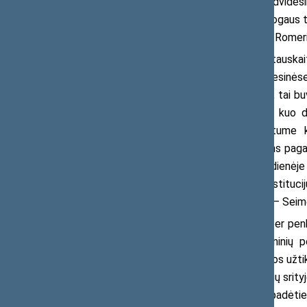
B. Sabatauskaitė turi beveik dvideš
kvalifikacinį laipsnį, yra vadovavusi Žmogaus 
tinklo eksperte, dėstytojavusi Mykolo Romerio
Prisistatydama Seimui B. Sabatauskai
didžiąją dalį savo gyvenimo tiek profesinės
lygių galimybių kontrolieriaus pareigas, tai b
didžiules pastangas, kad pasiektume kuo dau
seksualinį priekabiavimą, kad suteiktume k
kiekvienai besikreipiančiam, ieškantiems pagal
prevenciją ir integravimą įstaigų kasdienėje
valstybės institucijų, savivaldybės instituc
susidomėjimas lygiomis galimybėmis“, – Seim
B. Sabatauskaitė tvirtino, kad per pe
institucijomis, prisidėti ir prie įstatymini
apsaugą nuo diskriminacijos dėl negalios užt
tiek darbo srityje, tiek prekių ir paslaugų srit
Uždrausta diskriminacija dėl šeiminės padėtie