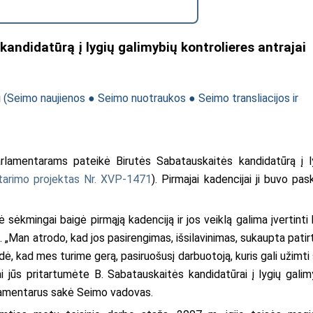
andidatūrą į lygių galimybių kontrolieres antrajai
i
(
Seimo naujienos
●
Seimo nuotraukos
●
Seimo transliacijos ir
lamentarams pateikė Birutės Sabatauskaitės kandidatūrą į l
tarimo projektas Nr. XVP-1471
). Pirmajai kadencijai ji buvo pask
ėkmingai baigė pirmąją kadenciją ir jos veiklą galima įvertinti 
 „Man atrodo, kad jos pasirengimas, išsilavinimas, sukaupta patirti
, kad mes turime gerą, pasiruošusį darbuotoją, kuris gali užimti 
ai jūs pritartumėte B. Sabatauskaitės kandidatūrai į lygių galim
arlamentarus sakė Seimo vadovas.