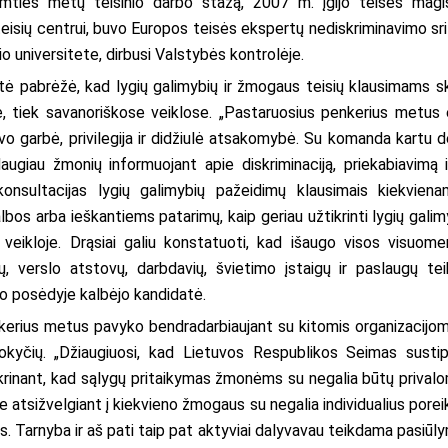
imties metų teisinio darbo stažą, 2007 m. įgijo teisės magi
teisių centrui, buvo Europos teisės ekspertų nediskriminavimo sri
 universitete, dirbusi Valstybės kontrolėje.
tė pabrėžė, kad lygių galimybių ir žmogaus teisių klausimams s
e, tiek savanoriškose veiklose. „Pastaruosius penkerius metus 
uvo garbė, privilegija ir didžiulė atsakomybė. Su komanda kartu d
giau žmonių informuojant apie diskriminaciją, priekabiavimą i
onsultacijas lygių galimybių pažeidimų klausimais kiekviena
bos arba ieškantiems patarimų, kaip geriau užtikrinti lygių galim
 veikloje. Drąsiai galiu konstatuoti, kad išaugo visos visuome
ijų, verslo atstovų, darbdavių, švietimo įstaigų ir paslaugų tei
o posėdyje kalbėjo kandidatė.
nkerius metus pavyko bendradarbiaujant su kitomis organizacijomi
ų pokyčių. „Džiaugiuosi, kad Lietuvos Respublikos Seimas sustip
ikrinant, kad sąlygų pritaikymas žmonėms su negalia būtų prival
yje atsižvelgiant į kiekvieno žmogaus su negalia individualius poreik
s. Tarnyba ir aš pati taip pat aktyviai dalyvavau teikdama pasiūl