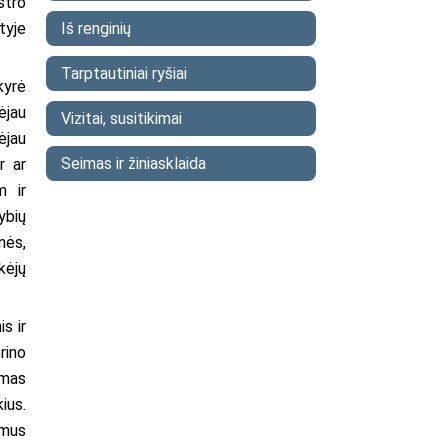
stro
Iš renginių
tyje
Tarptautiniai ryšiai
kyrė
ėjau
Vizitai, susitikimai
ėjau
Seimas ir žiniasklaida
r ar
m ir
ybių
nės,
kėjų
s ir
rino
omas
ius.
ymus