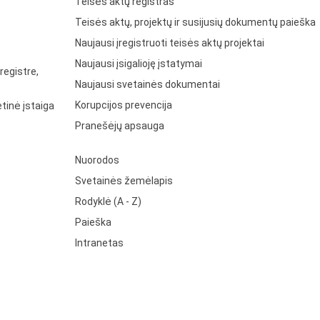
Teisės aktų registras
Teisės aktų, projektų ir susijusių dokumentų paieška
Naujausi įregistruoti teisės aktų projektai
Naujausi įsigalioję įstatymai
registre,
Naujausi svetainės dokumentai
Korupcijos prevencija
tinė įstaiga
Pranešėjų apsauga
Nuorodos
Svetainės žemėlapis
Rodyklė (A - Z)
Paieška
Intranetas