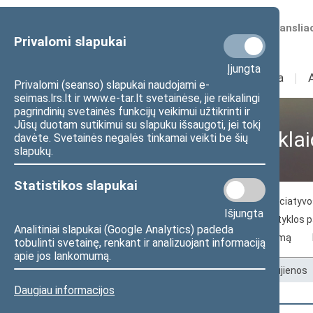
Numatomos transliac
Privalomi slapukai
Įjungta
Sudėtis
I
Veikla
I
Privalomi (seanso) slapukai naudojami e-
seimas.lrs.lt ir www.e-tar.lt svetainėse, jie reikalingi
pagrindinių svetainės funkcijų veikimui užtikrinti ir
Jūsų duotam sutikimui su slapuku išsaugoti, jei tokį
Visuomenei ir žiniasklai
davėte. Svetainės negalės tinkamai veikti be šių
slapukų.
Statistikos slapukai
Naujienos
Žiniasklaidai
Piliečių iniciaty
Išjungta
Seimo archyvo paslaugos
Seimo skaityklos 
Analitiniai slapukai (Google Analytics) padeda
Kelias į Lietuvos nepriklausomybės atkūrimą
tobulinti svetainę, renkant ir analizuojant informaciją
apie jos lankomumą.
Pradžia
>
Visuomenei ir žiniasklaidai
>
Naujienos
Daugiau informacijos