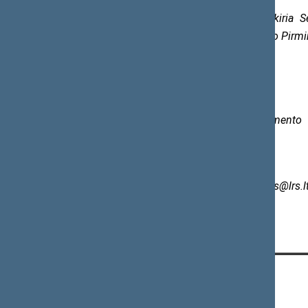
Lygių galimybių kontrolierių skiria
18 straipsniu ir atsižvelgdamas į Seimo Pirmi
kadencijai.
Parengė
Informacijos ir komunikacijos departamento
Spaudos biuro patarėjas
Rimas Rudaitis
Tel. (0 5)
209 6132, el. p.
rimas.rudaitis@lrs.l
KONTAKTAI: