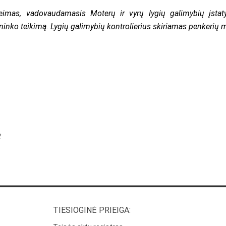
 Seimas, vadovaudamasis Moterų ir vyrų lygių galimybių įsta
ninko teikimą. Lygių galimybių kontrolierius skiriamas penkerių 
t
TIESIOGINĖ PRIEIGA: