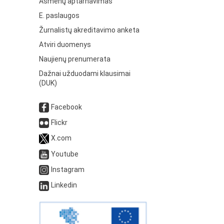
Asmenų aptarnavimas
E. paslaugos
Žurnalistų akreditavimo anketa
Atviri duomenys
Naujienų prenumerata
Dažnai užduodami klausimai
(DUK)
Facebook
Flickr
X.com
Youtube
Instagram
Linkedin