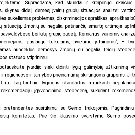
ojektams. Suprasdama, kad skundai ir kreipimųsi skaičius
, skyriau didelį dėmesį įvairių grupių situacijos analizei: verti
ies sukeliamas problemas, diskriminacijos apraiškas, apraiškas b
situaciją, žmonių su negalia, patiriančių smurtą artimoje aplin
avivaldybėse bei kitų grupių padėtį. Remiantis įvairiomis analiz
iėmėjams, paslaugų teikėjams, švietimo įstaigoms“, – tvir
riamas nuoseklus dėmesys Žmonių su negalia teisių stebės
bos statuso stiprinimui.
tauskaitė įvardijo siekį didinti lygių galimybių užtikrinimą vi
 ir regionuose ir tarnybos prieinamumą skirtingoms grupėms. Ji t
a būtų tarptautinio lygmens standartus atitinkanti nepriklau
s rekomendacijų įgyvendinimo stebėseną, sukuriant rekomenda
pretendentės susitikimai su Seimo frakcijomis. Pagrindiniu
eisių komitetas. Prie šio klausimo svarstymo Seimo posė