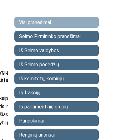
Visi pranešimai
Seimo Pirmininko pranešimai
Iš Seimo valdybos
Iš Seimo posėdžių
ygių
Iš komitetų, komisijų
irta
Iš frakcijų
kaip
s ir
Iš parlamentinių grupių
šias
Pareiškimai
ybių
Renginių anonsai