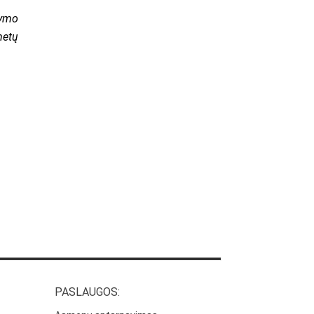
tymo
metų
PASLAUGOS: