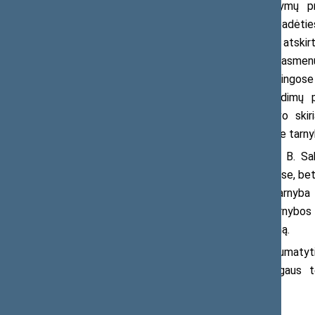
daugybei kitų teisės aktų ir įstatymų pr
diskriminacijos neatskleidžia realios padėties
vyresnio amžiaus žmonių skaitmeninės atskirt
nuomos rinkoje, vertinome translyčių asmenų 
pagalbos prieinamumo galimybes skirtingose s
teikėme rekomendacijas tiek sprendimų pr
pretendentė. Ji akcentavo, kad buvo ski
komisijos nepriklausomos komisijos prie tarny
Tarp pagrindinių būsimų darbų B. Saba
Lietuvoje ne tik didžiuosiuose miestuose, bet
taip pat sieksianti užtikrinti, kad tarnyb
ombudsmeno institucija, stiprinti Tarnybo
įgyvendinimo naują stebėsenos sistemą.
Po kandidatūros pateikimo numatyti 
klausimo svarstyme paskirtas Žmogaus t
planuojama grįžti gegužės 21 d.