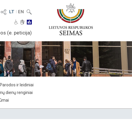
LT
I
EN
os (e. peticija)
Parodos ir leidiniai
nų dienų renginiai
rūmai