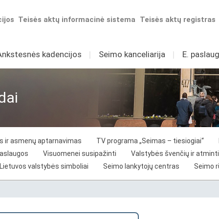
ijos
Teisės aktų informacinė sistema
Teisės aktų registras
Ankstesnės kadencijos
I
Seimo kanceliarija
I
E. paslaug
dai
vos ir asmenų aptarnavimas
TV programa „Seimas – tiesiogiai“
paslaugos
Visuomenei susipažinti
Valstybės švenčių ir atminti
Lietuvos valstybės simboliai
Seimo lankytojų centras
Seimo 