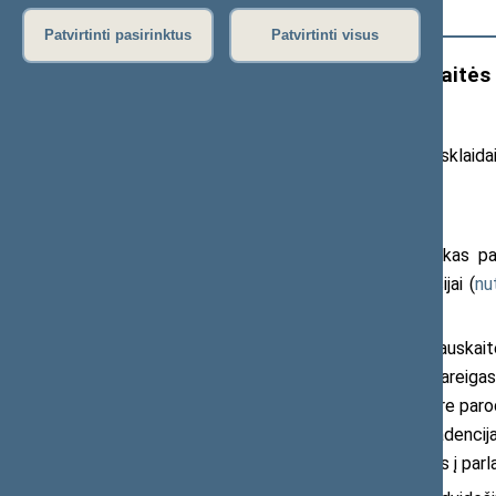
Išplėstinė paieška
Patvirtinti pasirinktus
Patvirtinti visus
Seimas svarstys B. Sabatauskaitės k
kadencijai
20
26
m. gegužės 7 d. pranešimas žiniasklaida
vaizdo įrašai
)
Seimo Pirmininkas Juozas Olekas par
galimybių kontrolieres antrajai kadencijai (
nu
2021 m.
Pasak Seimo vadovo, B. Sabatauskaitė s
gerą darbą, kurį atliko užimdama šias pareigas.
darbas bei veikla Žmogaus teisių centre parodė
pareigas. Todėl siūlau, kad antrajai kadencij
kontrolieriaus pareigas“, – kreipdamasis į p