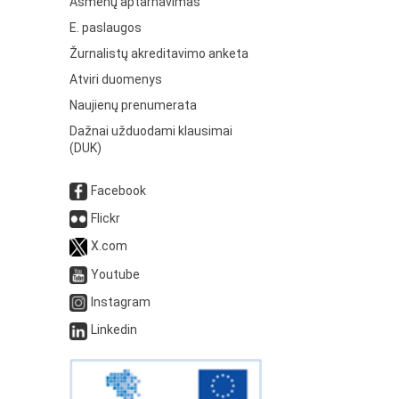
Asmenų aptarnavimas
E. paslaugos
Žurnalistų akreditavimo anketa
Atviri duomenys
Naujienų prenumerata
Dažnai užduodami klausimai
(DUK)
Facebook
Flickr
X.com
Youtube
Instagram
Linkedin