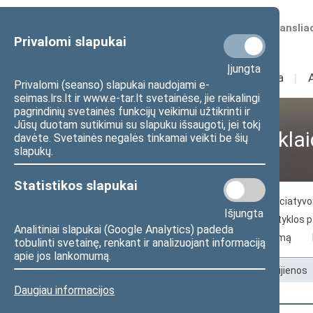
Numatomos transliac
Privalomi slapukai
Įjungta
Sudėtis
I
Veikla
I
Privalomi (seanso) slapukai naudojami e-
seimas.lrs.lt ir www.e-tar.lt svetainėse, jie reikalingi
pagrindinių svetainės funkcijų veikimui užtikrinti ir
Jūsų duotam sutikimui su slapuku išsaugoti, jei tokį
Visuomenei ir žiniasklai
davėte. Svetainės negalės tinkamai veikti be šių
slapukų.
Statistikos slapukai
Naujienos
Žiniasklaidai
Piliečių iniciaty
Išjungta
Seimo archyvo paslaugos
Seimo skaityklos 
Analitiniai slapukai (Google Analytics) padeda
Kelias į Lietuvos nepriklausomybės atkūrimą
tobulinti svetainę, renkant ir analizuojant informaciją
apie jos lankomumą.
Pradžia
>
Visuomenei ir žiniasklaidai
>
Naujienos
Daugiau informacijos