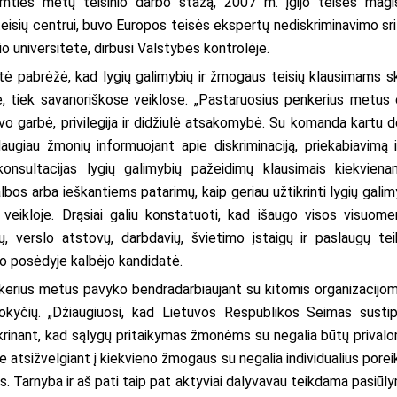
imties metų teisinio darbo stažą, 2007 m. įgijo teisės magi
teisių centrui, buvo Europos teisės ekspertų nediskriminavimo sri
 universitete, dirbusi Valstybės kontrolėje.
tė pabrėžė, kad lygių galimybių ir žmogaus teisių klausimams s
e, tiek savanoriškose veiklose. „Pastaruosius penkerius metus 
uvo garbė, privilegija ir didžiulė atsakomybė. Su komanda kartu d
giau žmonių informuojant apie diskriminaciją, priekabiavimą i
onsultacijas lygių galimybių pažeidimų klausimais kiekviena
bos arba ieškantiems patarimų, kaip geriau užtikrinti lygių galim
 veikloje. Drąsiai galiu konstatuoti, kad išaugo visos visuome
ijų, verslo atstovų, darbdavių, švietimo įstaigų ir paslaugų tei
o posėdyje kalbėjo kandidatė.
nkerius metus pavyko bendradarbiaujant su kitomis organizacijomi
ų pokyčių. „Džiaugiuosi, kad Lietuvos Respublikos Seimas sustip
ikrinant, kad sąlygų pritaikymas žmonėms su negalia būtų prival
yje atsižvelgiant į kiekvieno žmogaus su negalia individualius poreik
s. Tarnyba ir aš pati taip pat aktyviai dalyvavau teikdama pasiūl