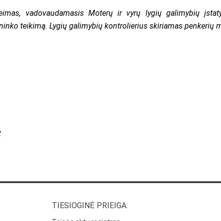
 Seimas, vadovaudamasis Moterų ir vyrų lygių galimybių įsta
ninko teikimą. Lygių galimybių kontrolierius skiriamas penkerių 
t
TIESIOGINĖ PRIEIGA: