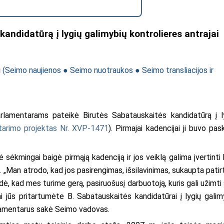
andidatūrą į lygių galimybių kontrolieres antrajai
i
(
Seimo naujienos
●
Seimo nuotraukos
●
Seimo transliacijos ir
lamentarams pateikė Birutės Sabatauskaitės kandidatūrą į l
tarimo projektas Nr. XVP-1471
). Pirmajai kadencijai ji buvo pask
ėkmingai baigė pirmąją kadenciją ir jos veiklą galima įvertinti 
 „Man atrodo, kad jos pasirengimas, išsilavinimas, sukaupta patirti
, kad mes turime gerą, pasiruošusį darbuotoją, kuris gali užimti 
ai jūs pritartumėte B. Sabatauskaitės kandidatūrai į lygių galim
arlamentarus sakė Seimo vadovas.