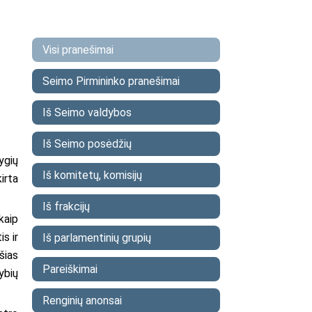
Visi pranešimai
Seimo Pirmininko pranešimai
Iš Seimo valdybos
Iš Seimo posėdžių
ygių
Iš komitetų, komisijų
irta
Iš frakcijų
kaip
s ir
Iš parlamentinių grupių
šias
Pareiškimai
ybių
Renginių anonsai