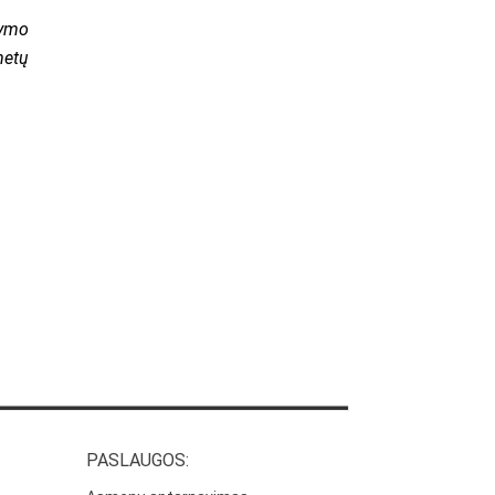
tymo
metų
PASLAUGOS: