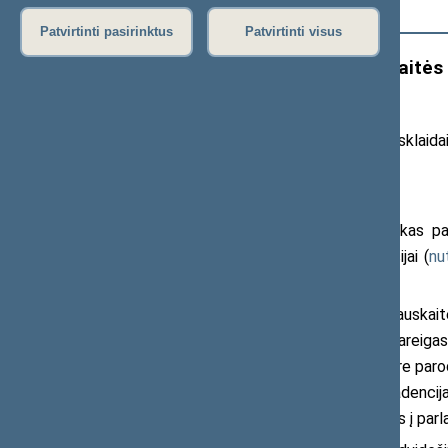
Išplėstinė paieška
Patvirtinti pasirinktus
Patvirtinti visus
Seimas svarstys B. Sabatauskaitės k
kadencijai
20
26
m. gegužės 7 d. pranešimas žiniasklaida
vaizdo įrašai
)
Seimo Pirmininkas Juozas Olekas par
galimybių kontrolieres antrajai kadencijai (
nu
2021 m.
Pasak Seimo vadovo, B. Sabatauskaitė s
gerą darbą, kurį atliko užimdama šias pareigas.
darbas bei veikla Žmogaus teisių centre parodė
pareigas. Todėl siūlau, kad antrajai kadencij
kontrolieriaus pareigas“, – kreipdamasis į p