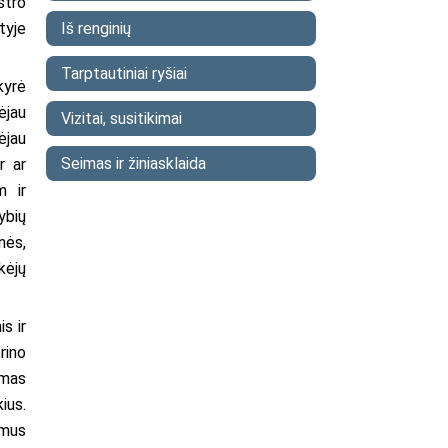
stro
Iš renginių
tyje
Tarptautiniai ryšiai
kyrė
ėjau
Vizitai, susitikimai
ėjau
Seimas ir žiniasklaida
r ar
m ir
ybių
nės,
kėjų
s ir
rino
omas
ius.
ymus