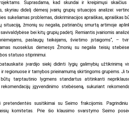
ojektams. Suprasdama, kad skundai ir kreipimųsi skaičius
, skyriau didelį dėmesį įvairių grupių situacijos analizei: verti
ies sukeliamas problemas, diskriminacijos apraiškas, apraiškas b
situaciją, žmonių su negalia, patiriančių smurtą artimoje aplin
avivaldybėse bei kitų grupių padėtį. Remiantis įvairiomis analiz
iėmėjams, paslaugų teikėjams, švietimo įstaigoms“, – tvir
riamas nuoseklus dėmesys Žmonių su negalia teisių stebės
bos statuso stiprinimui.
tauskaitė įvardijo siekį didinti lygių galimybių užtikrinimą vi
 ir regionuose ir tarnybos prieinamumą skirtingoms grupėms. Ji t
a būtų tarptautinio lygmens standartus atitinkanti nepriklau
s rekomendacijų įgyvendinimo stebėseną, sukuriant rekomenda
pretendentės susitikimai su Seimo frakcijomis. Pagrindiniu
eisių komitetas. Prie šio klausimo svarstymo Seimo posė