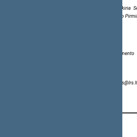
Lygių galimybių kontrolierių skiria
18 straipsniu ir atsižvelgdamas į Seimo Pirmi
kadencijai.
Parengė
Informacijos ir komunikacijos departamento
Spaudos biuro patarėjas
Rimas Rudaitis
Tel. (0 5)
209 6132, el. p.
rimas.rudaitis@lrs.l
KONTAKTAI: