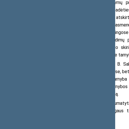
daugybei kitų teisės aktų ir įstatymų pr
diskriminacijos neatskleidžia realios padėties
vyresnio amžiaus žmonių skaitmeninės atskirt
nuomos rinkoje, vertinome translyčių asmenų 
pagalbos prieinamumo galimybes skirtingose s
teikėme rekomendacijas tiek sprendimų pr
pretendentė. Ji akcentavo, kad buvo ski
komisijos nepriklausomos komisijos prie tarny
Tarp pagrindinių būsimų darbų B. Saba
Lietuvoje ne tik didžiuosiuose miestuose, bet
taip pat sieksianti užtikrinti, kad tarnyb
ombudsmeno institucija, stiprinti Tarnybo
įgyvendinimo naują stebėsenos sistemą.
Po kandidatūros pateikimo numatyti 
klausimo svarstyme paskirtas Žmogaus t
planuojama grįžti gegužės 21 d.