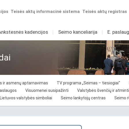
ijos
Teisės aktų informacinė sistema
Teisės aktų registras
Ankstesnės kadencijos
I
Seimo kanceliarija
I
E. paslaug
dai
vos ir asmenų aptarnavimas
TV programa „Seimas – tiesiogiai“
paslaugos
Visuomenei susipažinti
Valstybės švenčių ir atminti
Lietuvos valstybės simboliai
Seimo lankytojų centras
Seimo 