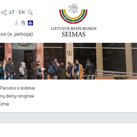
LT
I
EN
os (e. peticija)
Parodos ir leidiniai
nų dienų renginiai
rūmai