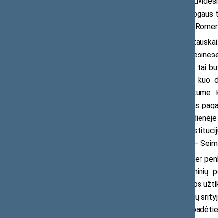
B. Sabatauskaitė turi beveik dvideš
kvalifikacinį laipsnį, yra vadovavusi Žmogaus 
tinklo eksperte, dėstytojavusi Mykolo Romerio
Prisistatydama Seimui B. Sabatauskai
didžiąją dalį savo gyvenimo tiek profesinės
lygių galimybių kontrolieriaus pareigas, tai b
didžiules pastangas, kad pasiektume kuo dau
seksualinį priekabiavimą, kad suteiktume k
kiekvienai besikreipiančiam, ieškantiems pagal
prevenciją ir integravimą įstaigų kasdienėje
valstybės institucijų, savivaldybės instituc
susidomėjimas lygiomis galimybėmis“, – Seim
B. Sabatauskaitė tvirtino, kad per pe
institucijomis, prisidėti ir prie įstatymini
apsaugą nuo diskriminacijos dėl negalios užt
tiek darbo srityje, tiek prekių ir paslaugų srit
Uždrausta diskriminacija dėl šeiminės padėtie