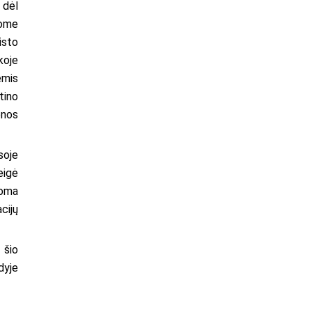
 dėl
nome
ūsto
koje
ėmis
tino
enos
soje
eigė
soma
cijų
 šio
dyje