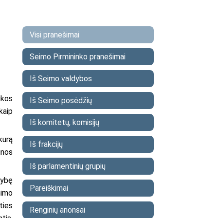
Visi pranešimai
Seimo Pirmininko pranešimai
Iš Seimo valdybos
ikos
Iš Seimo posėdžių
kaip
Iš komitetų, komisijų
kurą
Iš frakcijų
inos
Iš parlamentinių grupių
mybę
Pareiškimai
nimo
ties
Renginių anonsai