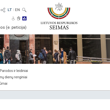
LT
I
EN
os (e. peticija)
Parodos ir leidiniai
nų dienų renginiai
rūmai