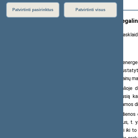
Išplėstinė paieška
Patvirtinti pasirinktus
Patvirtinti visus
Siūloma leisti degalų kainas degalin
20
26
m. gegužės 14 d. pranešimas žiniasklaid
vaizdo įrašai
)
Seimas pradėjo svarstyti energe
įstatymo
pataisas, kuriomis siūloma nustatyt
vieną kartą per parą – 10 val. Degalų kainų m
Pasak ministro, situacija globalioje 
degalinėse mokėtų įmanomai mažiausią kain
degalinėse nekontroliuojamai yra keičiamos di
„Šiuo metu degalinėse kainos dienos e
priimti informacija pagrįstus sprendimus, t. 
priemone ar programėle, gali pasikeisti iki to