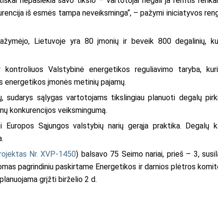
tiškai nepasiekia savo tikslo – vartotojai negali ja remtis renkan
kurencija iš esmės tampa neveiksminga“, – pažymi iniciatyvos reng
ažymėjo, Lietuvoje yra 80 įmonių ir beveik 800 degalinių, ku
ir kontroliuos
Valstybinė energetikos reguliavimo taryba, kur
ios energetikos įmonės metinių pajamų.
ių, sudarys sąlygas vartotojams tikslingiau planuoti degalų pirk
ainų konkurencijos veiksmingumą.
si Europos Sąjungos valstybių narių gerąja praktika. D
egalų k
a.
rojektas Nr. XVP-1450
) balsavo 75 Seimo nariai, prieš – 3, susil
omas pagrindiniu paskirtame Energetikos ir darnios plėtros komit
anuojama grįžti birželio 2 d.