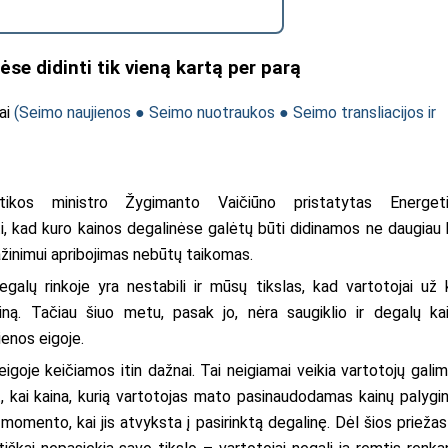
ėse didinti tik vieną kartą per parą
ai
(
Seimo naujienos
●
Seimo nuotraukos
●
Seimo transliacijos ir
tikos ministro Žygimanto Vaičiūno pristatytas
Energet
i, kad kuro kainos degalinėse galėtų būti didinamos ne daugiau 
ažinimui apribojimas nebūtų taikomas.
degalų rinkoje yra nestabili ir mūsų tikslas, kad vartotojai už 
ą. Tačiau šiuo metu, pasak jo, nėra saugiklio ir degalų ka
enos eigoje.
igoje keičiamos itin dažnai. Tai neigiamai veikia vartotojų gali
y., kai kaina, kurią vartotojas mato pasinaudodamas kainų palygi
 momento, kai jis atvyksta į pasirinktą degalinę. Dėl šios priežas