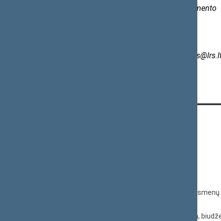
Informacijos ir komunikacijos departamento
Spaudos biuro patarėjas
Rimas Rudaitis
Tel. (0 5)
209 6132, el. p.
rimas.rudaitis@lrs.l
KONTAKTAI:
Gedimino pr. 53, 01109 Vilnius,
Lietuva
(0 5) 239 6060
El. p.
priim@lrs.lt
Duomenys kaupiami ir saugomi Juridinių asmenų 
kodas 188605295
© Lietuvos Respublikos Seimo kanceliarija, biudže