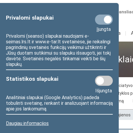
Numatomos transliac
Privalomi slapukai
Įjungta
Sudėtis
I
Veikla
I
Privalomi (seanso) slapukai naudojami e-
seimas.lrs.lt ir www.e-tar.lt svetainėse, jie reikalingi
pagrindinių svetainės funkcijų veikimui užtikrinti ir
Jūsų duotam sutikimui su slapuku išsaugoti, jei tokį
Visuomenei ir žiniasklai
davėte. Svetainės negalės tinkamai veikti be šių
slapukų.
Statistikos slapukai
Naujienos
Žiniasklaidai
Piliečių iniciaty
Išjungta
Seimo archyvo paslaugos
Seimo skaityklos 
Analitiniai slapukai (Google Analytics) padeda
Kelias į Lietuvos nepriklausomybės atkūrimą
tobulinti svetainę, renkant ir analizuojant informaciją
apie jos lankomumą.
Pradžia
>
Visuomenei ir žiniasklaidai
>
Naujienos
Daugiau informacijos