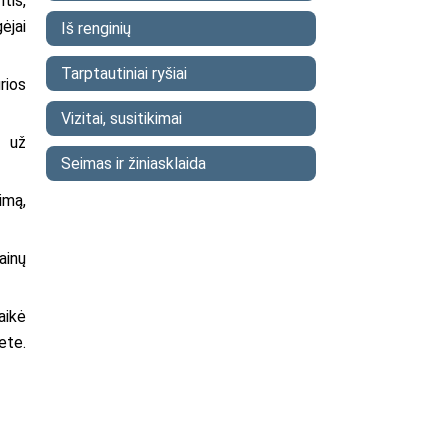
tis,
ėjai
Iš renginių
Tarptautiniai ryšiai
rios
Vizitai, susitikimai
i už
Seimas ir žiniasklaida
imą,
ainų
aikė
ete.