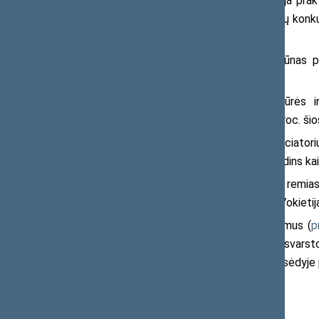
net ir viešai prieinama kainų informacija prak
kurioje degalinėje pirkti degalus, o kainų kon
aiškinamajame rašte.
Energetikos ministras Ž. Vaičiūnas p
pardavinėja kurą vartotojams.
Šio reikalavimo laikymąsi prižiūrės 
pažeidimus galėtų skirti baudą iki 10 proc. š
Siūlomas apribojimas, pasak iniciator
remiantis patikima informacija bei padidins k
Siūlomas teisinis reguliavimas remia
keitimo dažnio ribojimą taiko Austrija, Vokietij
Po pristatymo už šiuos pakeitimus (
p
12 parlamentarų. Toliau projektas bus svarst
Prie šio klausimo svarstymo Seimo posėdyje pl
Parengė