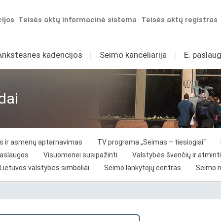
ijos
Teisės aktų informacinė sistema
Teisės aktų registras
Ankstesnės kadencijos
I
Seimo kanceliarija
I
E. paslaug
dai
vos ir asmenų aptarnavimas
TV programa „Seimas – tiesiogiai“
paslaugos
Visuomenei susipažinti
Valstybės švenčių ir atminti
Lietuvos valstybės simboliai
Seimo lankytojų centras
Seimo 