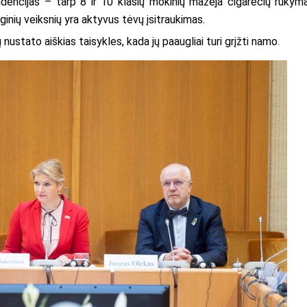
dencijas – tarp 8 ir 10 klasių mokinių mažėja cigarečių rūkyma
ginių veiksnių yra aktyvus tėvų įsitraukimas.
ustato aiškias taisykles, kada jų paaugliai turi grįžti namo.