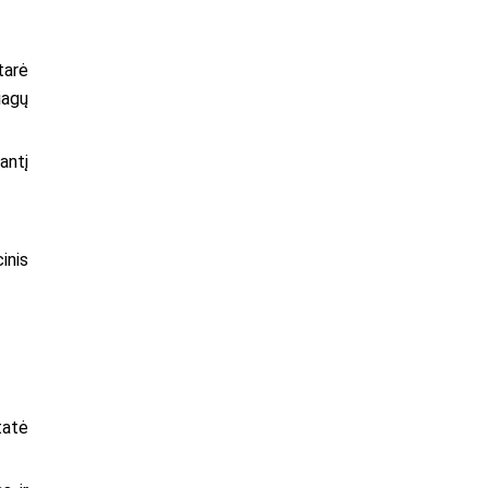
tarė
iagų
antį
inis
tatė