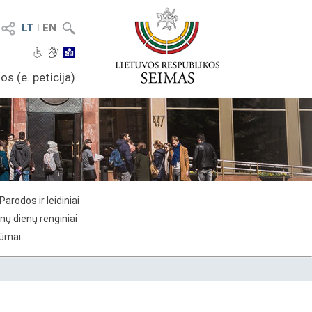
LT
I
EN
os (e. peticija)
Parodos ir leidiniai
nų dienų renginiai
rūmai