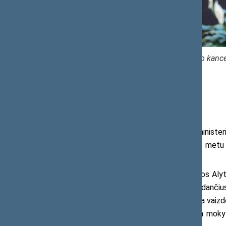
Seimo kanceli
Praktiniai sprendimai mokyklose
2023–2024 m. Vidaus reikalų ministerij
prevencijos mokyklose projektą, kurio metu
institucijų bendradarbiavimas.
Pilotiniame projekte dalyvavusios Aly
pristatė praktinius sprendimus, padedančius
dalelių aptikimo detektoriai ir atnaujinta vaizd
o aiškus reagavimo algoritmas padeda mokytoj