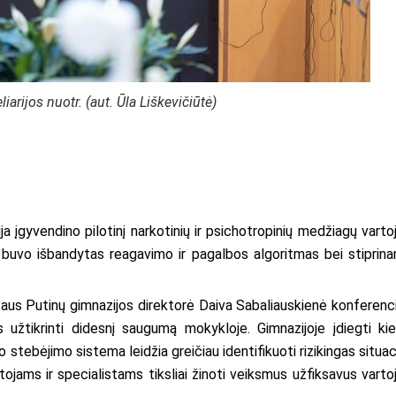
arijos nuotr. (aut. Ūla Liškevičiūtė)
a įgyvendino pilotinį narkotinių ir psichotropinių medžiagų varto
 buvo išbandytas reagavimo ir pagalbos algoritmas bei stiprin
taus Putinų gimnazijos direktorė Daiva Sabaliauskienė konferenci
 užtikrinti didesnį saugumą mokykloje. Gimnazijoje įdiegti kie
o stebėjimo sistema leidžia greičiau identifikuoti rizikingas situaci
ams ir specialistams tiksliai žinoti veiksmus užfiksavus varto