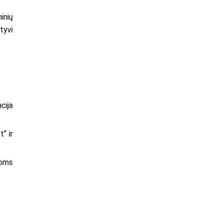
inių
tyvi
cija
“ ir
loms