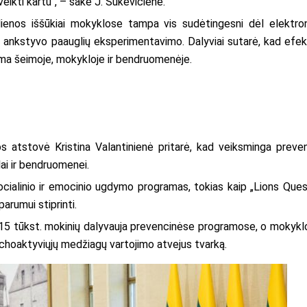
eikti kartu“, – sakė J. Šukevičienė.
ienos iššūkiai mokyklose tampa vis sudėtingesni dėl elektron
r ankstyvo paauglių eksperimentavimo. Dalyviai sutarė, kad efek
inama šeimoje, mokykloje ir bendruomenėje.
os atstovė Kristina Valantinienė pritarė, kad veiksminga preven
ai ir bendruomenei.
ocialinio ir emocinio ugdymo programas, tokias kaip „Lions Quest
arumui stiprinti.
 315 tūkst. mokinių dalyvauja prevencinėse programose, o mokyk
ichoaktyviųjų medžiagų vartojimo atvejus tvarką.