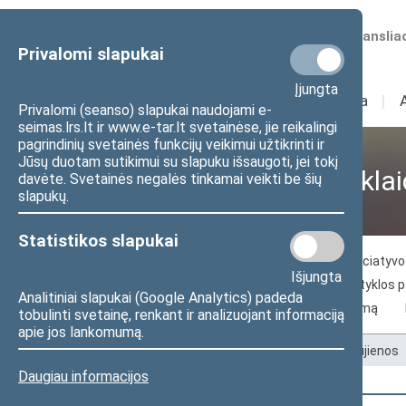
Numatomos transliac
Privalomi slapukai
Įjungta
Sudėtis
I
Veikla
I
Privalomi (seanso) slapukai naudojami e-
seimas.lrs.lt ir www.e-tar.lt svetainėse, jie reikalingi
pagrindinių svetainės funkcijų veikimui užtikrinti ir
Jūsų duotam sutikimui su slapuku išsaugoti, jei tokį
Visuomenei ir žiniasklai
davėte. Svetainės negalės tinkamai veikti be šių
slapukų.
Statistikos slapukai
Naujienos
Žiniasklaidai
Piliečių iniciaty
Išjungta
Seimo archyvo paslaugos
Seimo skaityklos 
Analitiniai slapukai (Google Analytics) padeda
Kelias į Lietuvos nepriklausomybės atkūrimą
tobulinti svetainę, renkant ir analizuojant informaciją
apie jos lankomumą.
Pradžia
>
Visuomenei ir žiniasklaidai
>
Naujienos
Daugiau informacijos