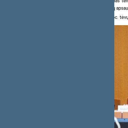
Pasak jos, tyrimai rodo teigiamas ten
alkoholio vartojimas. Vienas svarbiausių apsau
2024 m. duomenimis, net 96 proc. tėvų n