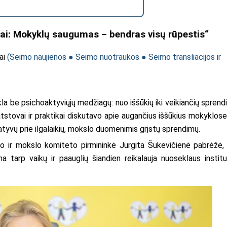
ai: Mokyklų saugumas – bendras visų rūpestis“
dai
(
Seimo naujienos
●
Seimo nuotraukos
●
Seimo transliacijos ir
a be psichoaktyviųjų medžiagų: nuo iššūkių iki veikiančių sprend
tstovai ir praktikai diskutavo apie augančius iššūkius mokyklose
iatyvų prie ilgalaikių, mokslo duomenimis grįstų sprendimų.
imo ir mokslo komiteto pirmininkė Jurgita Šukevičienė pabrėžė,
tarp vaikų ir paauglių šiandien reikalauja nuoseklaus instituc