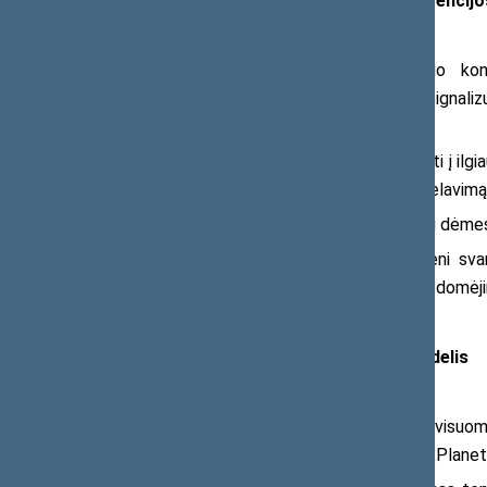
Rizikos ženklai ir ankstyvosios prevencij
Narkotikų, tabako ir alkoholio ko
ankstyvuosius požymius, kurie gali signali
vartojimą.
Pasak jos, dėmesį verta atkreipti į ilg
pažangumą, pasikeitusį draugų ratą, melavimą
„Šie ženklai rodo poreikį daugiau dėmesi
Ji taip pat akcentavo, kad vieni sva
palaikymas, bendras laikas ir nuoširdus domėj
Vilniaus patirtis: „Planet Youth“ modelis
Vilniaus miesto savivaldybės visuom
Islandijoje sukurtą prevencijos modelį „Planet 