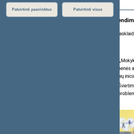
Išplėstinė paieška
Patvirtinti pasirinktus
Patvirtinti visus
ŠMK pranešimas: „Aptarti sprendim
20
26
m.
gegu
žės 15 d. pranešimas žiniasklai
vaizdo įrašai
)
Seime vykusioje konferencijoje „
Mokykl
politikai, ekspertai, švietimo bendruomenės a
būtinybę pereiti nuo pavienių prevencinių inic
Konferenciją inicijavusi Seimo Šviet
psichoaktyviųjų medžiagų vartojimo problema 
mokyklų ir šeimų bendradarbiavimo.