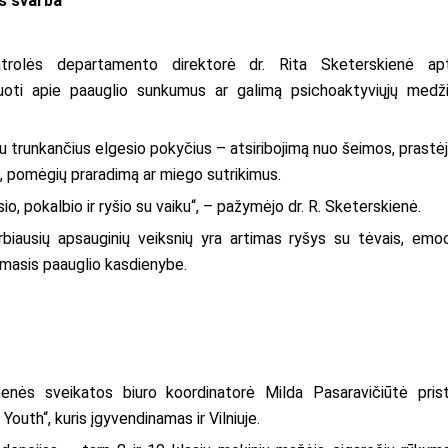
os svarba
ntrolės departamento direktorė dr. Rita Sketerskienė ap
zuoti apie paauglio sunkumus ar galimą psichoaktyviųjų medž
iau trunkančius elgesio pokyčius – atsiribojimą nuo šeimos, prastėj
, pomėgių praradimą ar miego sutrikimus.
o, pokalbio ir ryšio su vaiku“, – pažymėjo dr. R. Sketerskienė.
rbiausių apsauginių veiksnių yra artimas ryšys su tėvais, emoc
imasis paauglio kasdienybe.
enės sveikatos biuro koordinatorė Milda Pasaravičiūtė pris
Youth“, kuris įgyvendinamas ir Vilniuje.