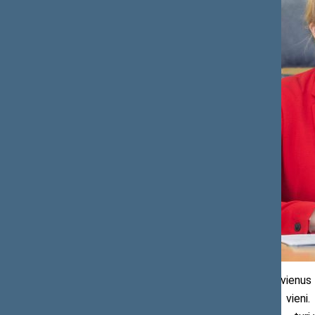
„Tai klausimas, paliečiantis kiekvienus
kad nei mokyklos, nei tėvai neliktų vieni. 