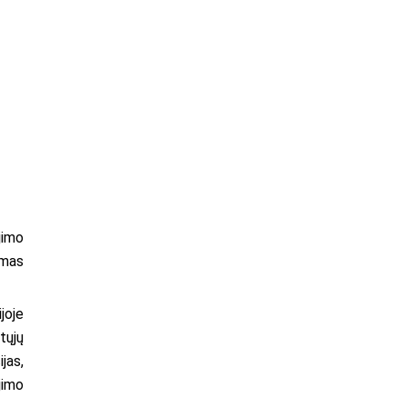
jimo
amas
joje
tųjų
jas,
jimo