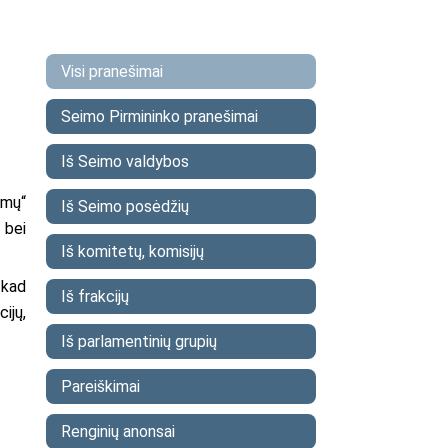
Visi pranešimai
Seimo Pirmininko pranešimai
Iš Seimo valdybos
imų“
Iš Seimo posėdžių
 bei
Iš komitetų, komisijų
 kad
Iš frakcijų
ijų,
Iš parlamentinių grupių
Pareiškimai
Renginių anonsai