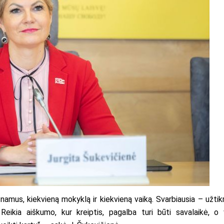
 namus, kiekvieną mokyklą ir kiekvieną vaiką. Svarbiausia – užtikri
Reikia aiškumo, kur kreiptis, pagalba turi būti savalaikė, o 