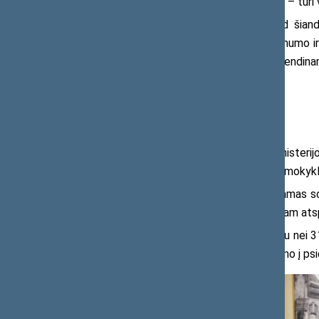
bendruomenė – mokykla, tėvai ir vaikai – turi v
Konferencijoje akcentuota, kad šiand
cigarečių, narkotinių medžiagų prieinamumo i
prevencija gali veikti tik tada, kai ji įgyvend
Prevencija turi būti sisteminė
Švietimo, mokslo ir sporto ministerij
įmanoma tik bendradarbiaujant šeimai, mokykl
Ji pristatė Lietuvoje įgyvendinamas s
„Zipio draugai“, skirtas mokinių emociniam atsp
Ministerijos duomenimis, daugiau nei
numatyta pareiga turėti aiškią reagavimo į ps