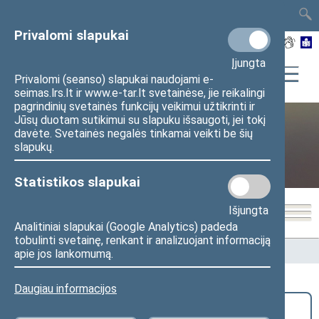
TAIS
TAR
LT
I
EN
Privalomi slapukai
Įjungta
Privalomi (seanso) slapukai naudojami e-
seimas.lrs.lt ir www.e-tar.lt svetainėse, jie reikalingi
pagrindinių svetainės funkcijų veikimui užtikrinti ir
Jūsų duotam sutikimui su slapuku išsaugoti, jei tokį
davėte. Svetainės negalės tinkamai veikti be šių
Visuomenei ir žiniasklaidai
slapukų.
Statistikos slapukai
Išjungta
Analitiniai slapukai (Google Analytics) padeda
tobulinti svetainę, renkant ir analizuojant informaciją
Pradžia
>
Visuomenei ir žiniasklaidai
>
Naujienos
apie jos lankomumą.
Daugiau informacijos
Išplėstinė paieška