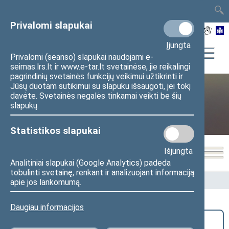
TAIS
TAR
LT
I
EN
Privalomi slapukai
Įjungta
Privalomi (seanso) slapukai naudojami e-
seimas.lrs.lt ir www.e-tar.lt svetainėse, jie reikalingi
pagrindinių svetainės funkcijų veikimui užtikrinti ir
Jūsų duotam sutikimui su slapuku išsaugoti, jei tokį
davėte. Svetainės negalės tinkamai veikti be šių
Visuomenei ir žiniasklaidai
slapukų.
Statistikos slapukai
Išjungta
Analitiniai slapukai (Google Analytics) padeda
tobulinti svetainę, renkant ir analizuojant informaciją
Pradžia
>
Visuomenei ir žiniasklaidai
>
Naujienos
apie jos lankomumą.
Daugiau informacijos
Išplėstinė paieška