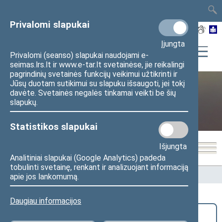
TAIS
TAR
LT
I
EN
Privalomi slapukai
Įjungta
Privalomi (seanso) slapukai naudojami e-
seimas.lrs.lt ir www.e-tar.lt svetainėse, jie reikalingi
pagrindinių svetainės funkcijų veikimui užtikrinti ir
Jūsų duotam sutikimui su slapuku išsaugoti, jei tokį
davėte. Svetainės negalės tinkamai veikti be šių
Visuomenei ir žiniasklaidai
slapukų.
Statistikos slapukai
Išjungta
Analitiniai slapukai (Google Analytics) padeda
tobulinti svetainę, renkant ir analizuojant informaciją
Pradžia
>
Visuomenei ir žiniasklaidai
>
Naujienos
apie jos lankomumą.
Daugiau informacijos
Išplėstinė paieška