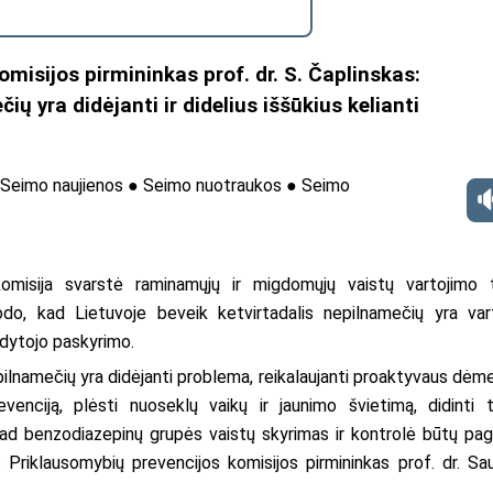
misijos pirmininkas prof. dr. S. Čaplinskas:
ų yra didėjanti ir didelius iššūkius kelianti
Seimo naujienos
●
Seimo nuotraukos
●
Seimo
omisija svarstė raminamųjų ir migdomųjų vaistų vartojimo 
do, kad Lietuvoje beveik ketvirtadalis nepilnamečių yra var
dytojo paskyrimo.
ilnamečių yra didėjanti problema, reikalaujanti proaktyvaus dėme
revenciją, plėsti nuoseklų vaikų ir jaunimo švietimą, didinti 
ad benzodiazepinų grupės vaistų skyrimas ir kontrolė būtų pagr
 Priklausomybių prevencijos komisijos pirmininkas prof. dr. Sau