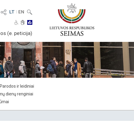
LT
I
EN
os (e. peticija)
Parodos ir leidiniai
nų dienų renginiai
rūmai