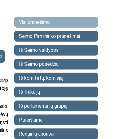
Visi pranešimai
Seimo Pirmininko pranešimai
Iš Seimo valdybos
Iš Seimo posėdžių
Iš komitetų, komisijų
tarp
toję
Iš frakcijų
Iš parlamentinių grupių
sio.
tėvų
Pareiškimai
įsti
lius
Renginių anonsai