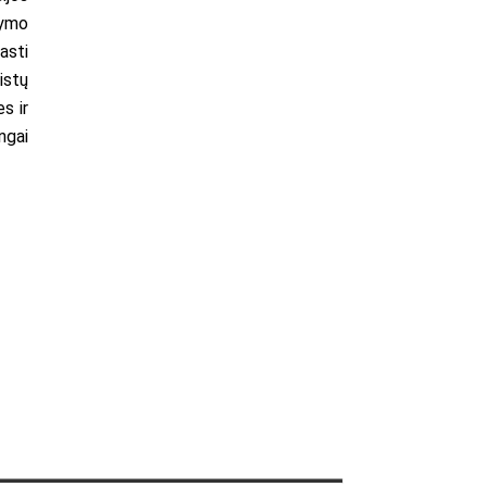
šymo
asti
istų
s ir
ngai