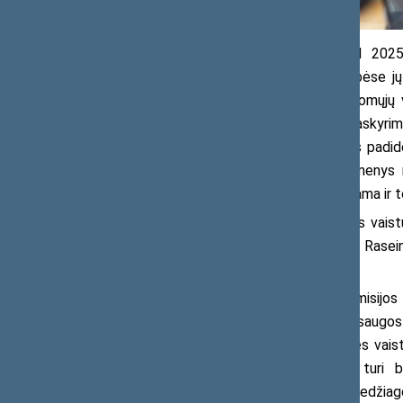
Naujausi duomenys rodo, kad 2025
nepilnamečių, o kai kuriose savivaldybėse jų 
kelia nereceptinis raminamųjų ir migdomųjų
migdomuosius vaistus be gydytojo paskyrimo v
proc. vaikinų. Nuo 2003 m. šis rodiklis padi
visais laikotarpiais yra didesnis. Duomenys
ilgesniam laikotarpiui nei rekomenduojama ir 
Raminamuosius ir migdomuosius vaistu
39,7 proc. Klaipėdos rajono, 38,7 proc. Rasein
rajono respondentų.
Priklausomybių prevencijos komisijos
nepilnamečių klausimą, Sveikatos apsaugos m
akcentavo, kad benzodiazepinų grupės vaistai
priklausomybės rizikos jų skyrimas turi bū
kontroliuojamoms psichotropinėms medžiagoms (