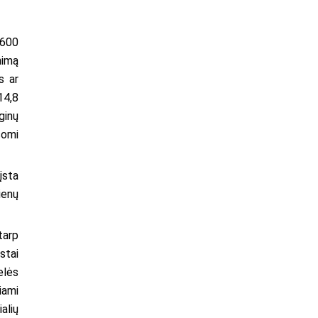
 600
nimą
s ar
14,8
ginų
šomi
įsta
ienų
tarp
stai
elės
iami
alių