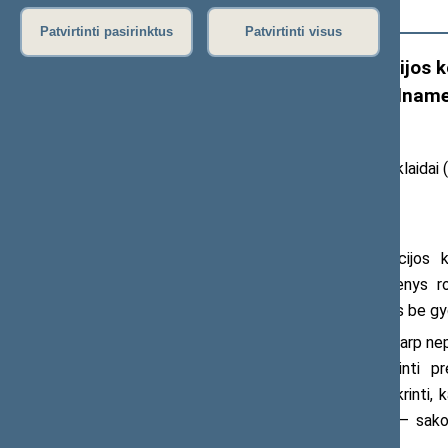
Išplėstinė paieška
Patvirtinti pasirinktus
Patvirtinti visus
Seimo Priklausomybių prevencijos ko
„Raminamieji vaistai tarp nepilnameči
problema“
2026 m. birželio
8
d. pranešimas žiniasklaidai
(
transliacijos ir vaizdo įrašai
)
Seimo Priklausomybių prevencijos k
nepilnamečių klausimą. Turimi duomenys ro
raminamuosius ir migdomuosius vaistus be gy
„Raminamųjų vaistų vartojimas tarp nep
Siekiant realių pokyčių, būtina stiprinti p
informuotumą ir atsakomybę bei užtikrinti, k
aiškiomis, atsakingomis taisyklėmis“, – sako
Čaplinskas.