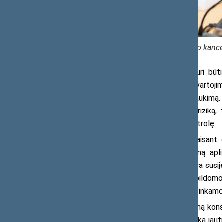
Seimo kanceli
Pabrėžta, kad jų vartojimas turi būti
gydytojas privalo nuolat vertinti su vartoji
vartojimo mažinimą ar laipsnišką nutraukimą. 
mažinti priklausomybės išsivystymo riziką, t
reikalavimų laikymąsi ir veiksmingą kontrolę.
Atkreiptas dėmesys, kad nepaisant g
nepilnamečiams, dažniausiai per artimą apl
raminamųjų vaistų vartojimas dažnai yra susiję
reguliavimo nepakanka – būtinos papildomo
švietimas apie šių vaistų vartojimo, netinkamo
Apibendrinant svarstytą klausimą kon
tačiau tarp nepilnamečių situacija išlieka jaut