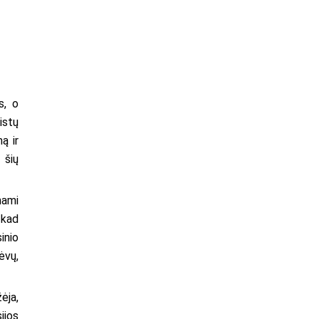
s, o
istų
ą ir
 šių
nami
 kad
inio
ėvų,
ėja,
ijos