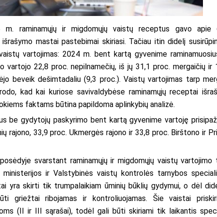
 m. raminamųjų ir migdomųjų vaistų receptus gavo apie
išrašymo mastai pastebimai skiriasi. Tačiau itin didelį susirūpi
 vaistų vartojimas: 2024 m. bent kartą gyvenime raminamuosiu
artojo 22,8 proc. nepilnamečių, iš jų 31,1 proc. mergaičių ir 
dėjo beveik dešimtadaliu (9,3 proc.). Vaistų vartojimas tarp mer
 rodo, kad kai kuriose savivaldybėse raminamųjų receptai išra
tokiems faktams būtina papildoma aplinkybių analizė.
s be gydytojų paskyrimo bent kartą gyvenime vartoję prisipaž
ių rajono, 33,9 proc. Ukmergės rajono ir 33,8 proc. Birštono ir Pr
 posėdyje svarstant raminamųjų ir migdomųjų vaistų vartojimo 
inisterijos ir Valstybinės vaistų kontrolės tarnybos speciali
 yra skirti tik trumpalaikiam ūminių būklių gydymui, o dėl did
ti griežtai ribojamas ir kontroliuojamas. Šie vaistai priskir
II ir III sąrašai), todėl gali būti skiriami tik laikantis speci