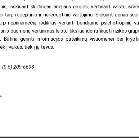
menis, išskiriant skirtingas amžiaus grupes, vertinant vaistų išra
s tarp receptinio ir nereceptinio vartojimo. Siekiant geriau supr
arp nepilnamečių rodiklius vertinti bendrame psichotropinių va
is duomenų vertinimas leistų tiksliau identifikuoti rizikos grupe
s. Būtina gerinti informacijos pateikimą visuomenei bei krypti
 į vaikus, tiek į jų tėvus.
l. (0 5) 209 6603
ja