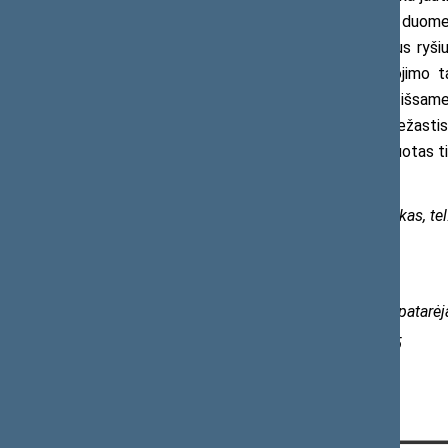
nariai siūlė gilinti analizę ir sisteminti duo
trukmę, regioninius skirtumus ir galimus ryšiu
situacijos mastą, siūlyta vaistų vartojimo t
suvartojimo kontekste. Pabrėžta, kad išsamesn
nustatyti realias piktnaudžiavimo priežasti
plėtoti prevencines priemones, orientuotas tiek
Komisijos pirmininkas Saulius Čaplinskas, te
Parengė
Seimo kanceliarijos Komisijų skyriaus patarė
Erika Mikalajūnienė, tel. (0 5) 209 6815