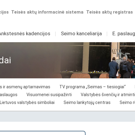
ijos
Teisės aktų informacinė sistema
Teisės aktų registras
Ankstesnės kadencijos
I
Seimo kanceliarija
I
E. paslaug
dai
vos ir asmenų aptarnavimas
TV programa „Seimas – tiesiogiai“
paslaugos
Visuomenei susipažinti
Valstybės švenčių ir atminti
Lietuvos valstybės simboliai
Seimo lankytojų centras
Seimo 