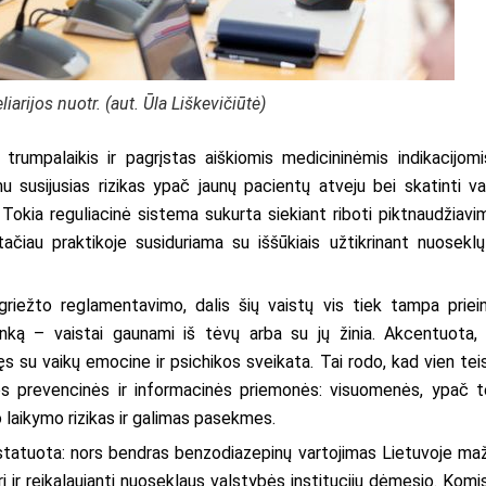
arijos nuotr. (aut. Ūla Liškevičiūtė)
 trumpalaikis ir pagrįstas aiškiomis medicininėmis indikacijomi
mu susijusias rizikas ypač jaunų pacientų atveju bei skatinti va
Tokia reguliacinė sistema sukurta siekiant riboti piktnaudžiavim
ačiau praktikoje susiduriama su iššūkiais užtikrinant nuoseklų
riežto reglamentavimo, dalis šių vaistų vis tiek tampa priei
inką – vaistai gaunami iš tėvų arba su jų žinia. Akcentuota,
s su vaikų emocine ir psichikos sveikata. Tai rodo, kad vien teis
s prevencinės ir informacinės priemonės: visuomenės, ypač t
 laikymo rizikas ir galimas pasekmes.
statuota: nors bendras benzodiazepinų vartojimas Lietuvoje maž
ri ir reikalaujanti nuoseklaus valstybės institucijų dėmesio. Komis