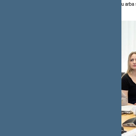
reikalavimų – išrašomi elektroniniu būdu arba 
preparatą.