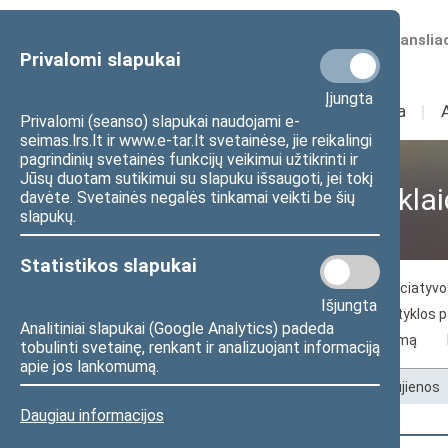
Numatomos transliac
Privalomi slapukai
Įjungta
Sudėtis
I
Veikla
I
Privalomi (seanso) slapukai naudojami e-
seimas.lrs.lt ir www.e-tar.lt svetainėse, jie reikalingi
pagrindinių svetainės funkcijų veikimui užtikrinti ir
Jūsų duotam sutikimui su slapuku išsaugoti, jei tokį
Visuomenei ir žiniasklai
davėte. Svetainės negalės tinkamai veikti be šių
slapukų.
Statistikos slapukai
Naujienos
Žiniasklaidai
Piliečių iniciaty
Išjungta
Seimo archyvo paslaugos
Seimo skaityklos 
Analitiniai slapukai (Google Analytics) padeda
Kelias į Lietuvos nepriklausomybės atkūrimą
tobulinti svetainę, renkant ir analizuojant informaciją
apie jos lankomumą.
Pradžia
>
Visuomenei ir žiniasklaidai
>
Naujienos
Daugiau informacijos