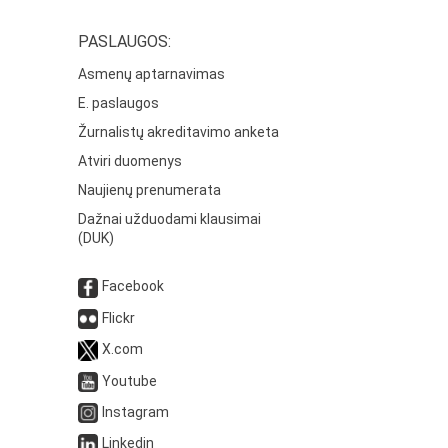
PASLAUGOS:
Asmenų aptarnavimas
E. paslaugos
Žurnalistų akreditavimo anketa
Atviri duomenys
Naujienų prenumerata
Dažnai užduodami klausimai
(DUK)
Facebook
Flickr
X.com
Youtube
Instagram
Linkedin