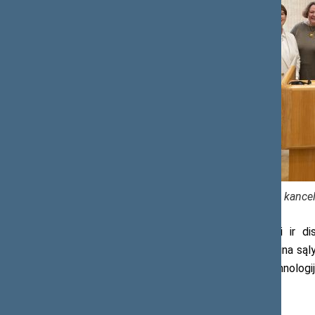
Seimo kancelia
Konferencijos metu pranešėjai ir dis
specialistų bendradarbiavimas yra būtina sąlyga
besikeičiančio pasaulio bei naujųjų technologijų
Daugiau informacijos: