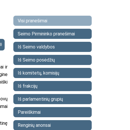
Visi pranešimai
Seimo Pirmininko pranešimai
Iš Seimo valdybos
Iš Seimo posėdžių
i ir
Iš komitetų, komisijų
gine
iški
Iš frakcijų
tovų
Iš parlamentinių grupių
umai
Pareiškimai
tinę
Renginių anonsai