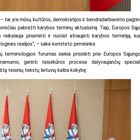
– tai yra mūsų kultūros, demokratijos ir bendradarbiavimo pagrin
, norėčiau pabrėžti karybos terminų aktualumą. Taip, Europos Sąj
eikalauja prisiminti ir nuolat atnaujinti karybos terminiją, kur
ologinės realijos“, – sakė komiteto pirmininkė.
ų terminologijos forumas siekia prisidėti prie Europos Sąjungo
namumo, gerinti teisėkūros procese dalyvaujančių special
štą teisinių tekstų lietuvių kalba kokybę.