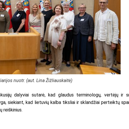
rijos nuotr. (aut. Lina Žižliauskaitė)
kusijų dalyviai sutarė, kad glaudus terminologų, vertėjų ir sr
, siekiant, kad lietuvių kalba tiksliai ir sklandžiai perteiktų spar
 reiškinius.