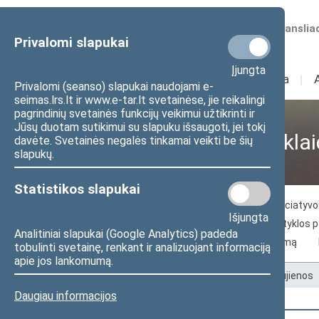
Numatomos transliac
Privalomi slapukai
Įjungta
Sudėtis
I
Veikla
I
Privalomi (seanso) slapukai naudojami e-
seimas.lrs.lt ir www.e-tar.lt svetainėse, jie reikalingi
pagrindinių svetainės funkcijų veikimui užtikrinti ir
Jūsų duotam sutikimui su slapuku išsaugoti, jei tokį
Visuomenei ir žiniasklai
davėte. Svetainės negalės tinkamai veikti be šių
slapukų.
Statistikos slapukai
Naujienos
Žiniasklaidai
Piliečių iniciaty
Išjungta
Seimo archyvo paslaugos
Seimo skaityklos 
Analitiniai slapukai (Google Analytics) padeda
Kelias į Lietuvos nepriklausomybės atkūrimą
tobulinti svetainę, renkant ir analizuojant informaciją
apie jos lankomumą.
Pradžia
>
Visuomenei ir žiniasklaidai
>
Naujienos
Daugiau informacijos