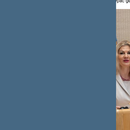
kalbos reikšmę valstybės pamatams, ypač geo