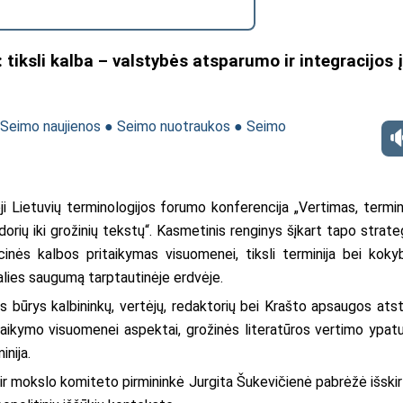
 tiksli kalba – valstybės atsparumo ir integracijos į
Seimo naujienos
●
Seimo nuotraukos
●
Seimo
ji Lietuvių terminologijos forumo konferencija
„Vertimas, termina
orių iki grožinių tekstų“
. Kasmetinis renginys šįkart tapo strate
inės kalbos pritaikymas visuomenei, tiksli terminija bei kokyb
šalies saugumą tarptautinėje erdvėje.
us būrys kalbininkų, vertėjų, redaktorių bei Krašto apsaugos ats
taikymo visuomenei aspektai, grožinės literatūros vertimo ypat
inija.
ir mokslo komiteto pirmininkė Jurgita Šukevičienė pabrėžė išskir