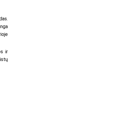
das.
unga
ioje
s ir
istų