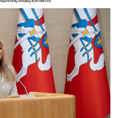
politinių iššūkių kontekste.