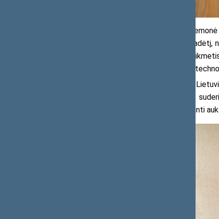
„Kalba nėra vien bendravimo priemonė 
Šiandien, atsižvelgiant į geopolitinę padėtį
yra taikos projektas, tačiau mūsų laikmetis r
susitinka ilgametės tradicijos ir naujos techn
Konferencijoje pažymėta, kad Lietuvi
Lietuvos Respublikos teisės aktų suderi
terminologines kompetencijas ir užtikrinti auk