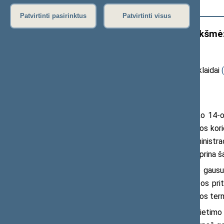
Išplėstinė paieška
Patvirtinti pasirinktus
Patvirtinti visus
Seime išryškinta terminijos reikšmė:
ES pagrindas
20
26
m. birželio
8
d. pranešimas žiniasklaidai
(
transliacijos ir vaizdo įrašai
)
Seimo Konstitucijos salėje įvyko 14-o
komunikacija: kalbos takais nuo politikos korid
platforma aptarti, kaip sklandus administrac
vertimai formuoja Lietuvos įvaizdį ir stiprina 
Konferencijoje, kurioje dalyvavo gaus
buvo analizuojami ES teisės aktų kalbos pri
bei specializuota parlamentinė ir karybos term
Sveikinimo žodį tarusi Seimo Švietimo 