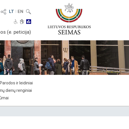
LT
I
EN
os (e. peticija)
Parodos ir leidiniai
nų dienų renginiai
rūmai