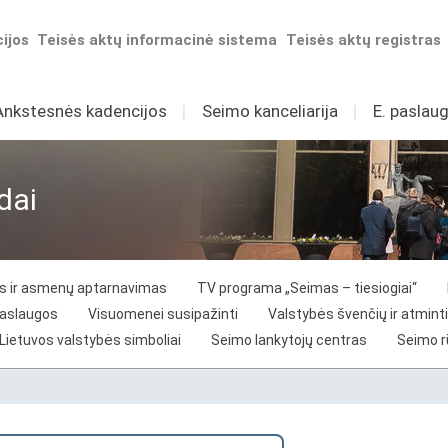
ijos
Teisės aktų informacinė sistema
Teisės aktų registras
Ankstesnės kadencijos
I
Seimo kanceliarija
I
E. paslaug
dai
vos ir asmenų aptarnavimas
TV programa „Seimas – tiesiogiai“
paslaugos
Visuomenei susipažinti
Valstybės švenčių ir atminti
Lietuvos valstybės simboliai
Seimo lankytojų centras
Seimo 