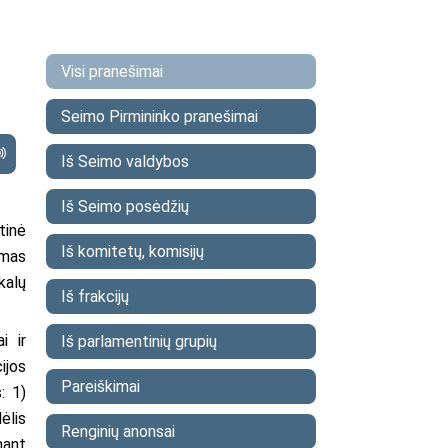
Visi pranešimai
Seimo Pirmininko pranešimai
Iš Seimo valdybos
Iš Seimo posėdžių
tinė
Iš komitetų, komisijų
imas
kalų
Iš frakcijų
i ir
Iš parlamentinių grupių
ijos
Pareiškimai
: 1)
ėlis
Renginių anonsai
nant