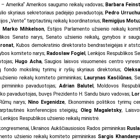
sia – Amerika“ Amerikos saugumo reikalų vadovas;
Barbara Feinst
io skyriaus sekretoriaus padėjėjo pavaduotoja;
Pedro Urruchu
ijos „Vente“ tarptautinių reikalų koordinatorius;
Remigijus Motu
s;
Marko Mihkelson
, Estijos Parlamento užsienio reikalų komi
likos Senato narys, Senato užsienio reikalų, gynybos ir sau
oronat
, Kubos demokratinio direktorato bendrasteigėjas ir atst
nybos komiteto narys;
Radosław Fogiel
, Lenkijos Respublikos S
otojas;
Hugo Acha
, Saugios laisvos visuomenės centro vyresn
fondo mokslinių tyrimų ir ryšių skyriaus direktorius;
Oleks
užsienio reikalų komiteto pirmininkas;
Laurynas Kasčiūnas
, S
 pirmininko pavaduotojas;
Adrian Balutel
, Moldovos Respubl
inko pavaduotojas, buvęs Prezidento H. Sandu biuro vadovas;
Lor
 Rūmų narys;
Nino Evgenidze
, Ekonominės politikos tyrimų ce
tarptautinės konferencijos steigėjų;
Oleg Magaletsky
, Laisvo
 Lenkijos Respublikos užsienio reikalų ministrė.
 kongresmenai, Ukrainos Aukščiausiosios Rados pirmininkas
Rusla
ento užsienio reikalų komiteto pirmininkas
Sargis Khandany