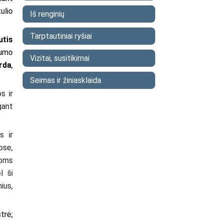
ulio
Iš renginių
Tarptautiniai ryšiai
utis
gumo
Vizitai, susitikimai
rda
,
Seimas ir žiniasklaida
s ir
gant
s ir
ose,
toms
l ši
ius,
trė;