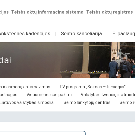
ijos
Teisės aktų informacinė sistema
Teisės aktų registras
Ankstesnės kadencijos
I
Seimo kanceliarija
I
E. paslaug
dai
vos ir asmenų aptarnavimas
TV programa „Seimas – tiesiogiai“
paslaugos
Visuomenei susipažinti
Valstybės švenčių ir atminti
Lietuvos valstybės simboliai
Seimo lankytojų centras
Seimo 