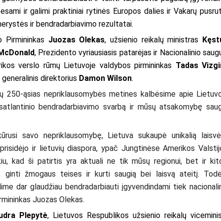
 esami ir galimi praktiniai rytinės Europos dalies ir Vakarų pusrut
nerystės ir bendradarbiavimo rezultatai.
o Pirmininkas
Juozas Olekas
, užsienio reikalų ministras
Kęst
 McDonald
,
Prezidento vyriausiasis patarėjas ir Nacionalinio sau
ikos verslo rūmų Lietuvoje valdybos pirmininkas
Tadas Vizgi
 generalinis direktorius
Damon Wilson
.
jų 250-ąsias nepriklausomybės metines kalbėsime apie Lietuvo
nsatlantinio bendradarbiavimo svarbą ir mūsų atsakomybę sau
kūrusi savo nepriklausomybę, Lietuva sukaupė unikalią laisvė
 prisidėjo ir lietuvių diaspora, ypač Jungtinėse Amerikos Valstij
kiu, kad ši patirtis yra aktuali ne tik mūsų regionui, bet ir ki
, ginti žmogaus teises ir kurti saugią bei laisvą ateitį. Todė
lime dar glaudžiau bendradarbiauti įgyvendindami tiek nacionalin
irmininkas Juozas Olekas.
udra Plepytė
, Lietuvos Respublikos užsienio reikalų viceminis