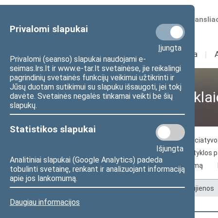
Numatomos transliac
Privalomi slapukai
Įjungta
Sudėtis
I
Veikla
I
Privalomi (seanso) slapukai naudojami e-
seimas.lrs.lt ir www.e-tar.lt svetainėse, jie reikalingi
pagrindinių svetainės funkcijų veikimui užtikrinti ir
Jūsų duotam sutikimui su slapuku išsaugoti, jei tokį
Visuomenei ir žiniasklai
davėte. Svetainės negalės tinkamai veikti be šių
slapukų.
Statistikos slapukai
Naujienos
Žiniasklaidai
Piliečių iniciaty
Išjungta
Seimo archyvo paslaugos
Seimo skaityklos 
Analitiniai slapukai (Google Analytics) padeda
Kelias į Lietuvos nepriklausomybės atkūrimą
tobulinti svetainę, renkant ir analizuojant informaciją
apie jos lankomumą.
Pradžia
>
Visuomenei ir žiniasklaidai
>
Naujienos
Daugiau informacijos