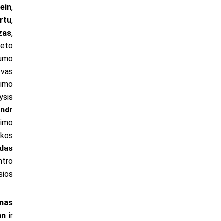
ein
,
rtu
,
zas
,
teto
gumo
ovas
eimo
ysis
andr
eimo
ikos
das
ntro
sios
nas
an
ir