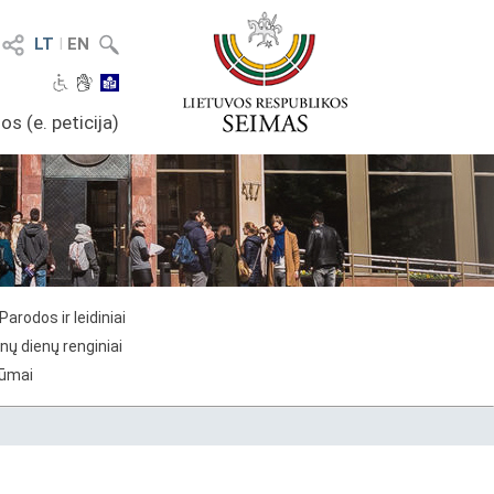
LT
I
EN
os (e. peticija)
Parodos ir leidiniai
nų dienų renginiai
rūmai