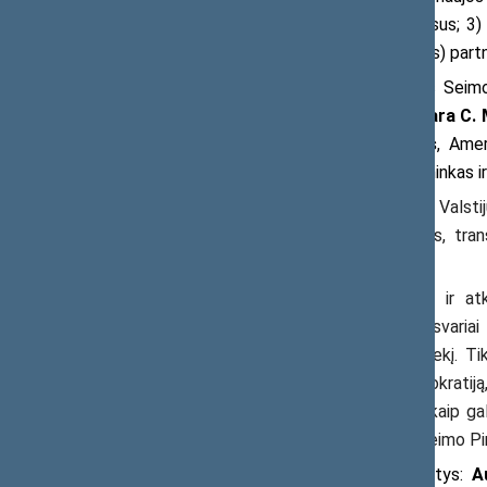
tiek nacionalinius, tiek bendrus interesus; 3)
(Lotynų Amerika ir Karibų jūros regionas) part
Konferencijos dalyvius sveikins Seim
Budrys
,
JAV ambasadorė Lietuvoje
Kara C.
grupės vadovas
Deividas Matulionis
,
Amer
Nacionalinio demokratijos fondo pirmininkas ir
„Minėdami Jungtinių Amerikos Valsti
JAV ryšius, bendrus saugumo iššūkius, tra
demokratines vertybes.
Išgyvenusi sovietinę okupaciją ir at
demokratinių pokyčių patirtį. Prie to svariai
nuosekliai rėmusi Lietuvos laisvės siekį. Ti
tautoms, siekiančioms stiprinti demokratiją
konferencija bus puiki proga aptarti, kaip ga
tiek tarptautinius interesus“, – sako Seimo P
Pranešimus konferencijoje skaitys:
A