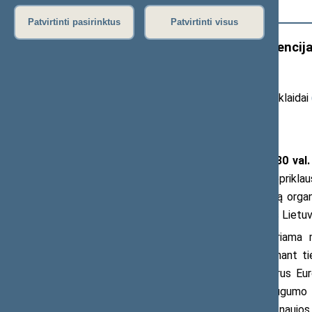
Išplėstinė paieška
Patvirtinti pasirinktus
Patvirtinti visus
Seime vyks tarptautinė konferencij
metinėms paminėti
20
26
m. birželio 9 d. pranešimas žiniasklaidai
transliacijos ir vaizdo įrašai
)
Birželio 15 d., pirmadienį, 12.30 val.
konferencija skirta 250-osioms JAV neprikla
su rytine Europos dalimi“. Konferenciją orga
ministerija ir Amerikos prekybos rūmais Lietuv
Konferencijos metu bus aptariama mū
bendradarbiavimo galimybės įgyvendinant tiek
organizatorių, renginio tikslas – subūrus Eu
transatlantinis bendradarbiavimas saugumo ir 
kovojant už laisvę Vakarų pusrutulyje: naujos