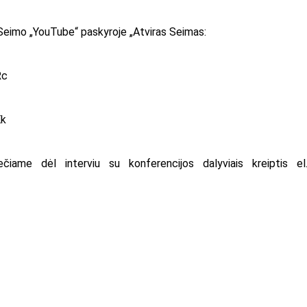
 Seimo „YouTube“ paskyroje „Atviras Seimas:
Rc
Ek
ečiame dėl interviu su konferencijos dalyviais kreiptis el