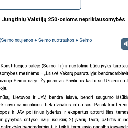
a Jungtinių Valstijų 250-osioms nepriklausomybės
(
Seimo naujienos
●
Seimo nuotraukos
●
Seimo
Konstitucijos salėje (Seimo I r.) ir nuotoliniu būdu įvyks tarptau
usomybės metinėms – „Laisvė Vakarų pusrutulyje: bendradarbiav
nizuoja Seimo narys Žygimantas Pavilionis kartu su Užsienio rei
oje.
sų, Lietuvos ir JAV, bendra laisvė, bendri saugumo iššūkia
 savo nacionalinius, tiek dvišalius interesus. Pasak konferenc
ropos ir JAV politinius lyderius ir ekspertus aptarti šias temas
gynybos srityse: nauji iššūkiai; 2) įvairių tautų patirtis ir ind
 galimybės bendradarbiauti ir teikti tarpusavio pagalbą įgyvendi