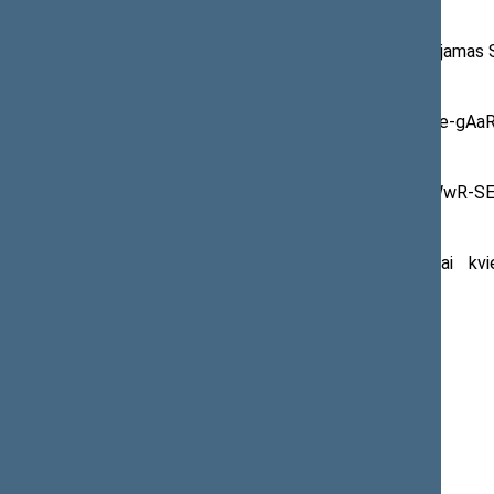
kiti Lietuvos bei JAV draugai.
Renginys bus tiesiogiai transliuojamas
Lietuvių kalba:
https://youtube.com/live/2Huee-gAa
Anglų kalba:
https://youtube.com/live/IRiJWwR-S
Žiniasklaidos atstovus maloniai kvi
zygimantas.pavilionis@lrs.lt
.
RENGINIO PROGRAMA
AGENDA