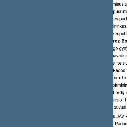
Robert Wilkie
, Politikos instituto „Pirmiau
JAV Valstybės departamento Vakarų pusrutul
Venesuelos politinis aktyvistas, politinės part
Seimo užsienio reikalų komiteto pirmininka
pirmininkas;
Pavel Fischer
, Čekijos Respub
komiteto pirmininkas;
Orlando Gutiérrez-B
spaudai;
Björn Söder
, Švedijos Riksdago gy
užsienio reikalų komiteto pirmininko pavadu
mokslo darbuotojas, Kubos Žmogaus teisių 
Merezhko
, Ukrainos Aukščiausiosios Rados 
Nacionalinio saugumo ir gynybos komiteto
Parlamento užsienio reikalų komiteto pirmin
Darren Mott
, Jungtinės Karalystės Lordų
vykdomasis direktorius, vienas iš Tbilisio 
Rusijos forumo įkūrėjas;
Anna Fotyga
, buvusi
Nuotoliniu būdu dalyvius sveikins JAV
Stefančukas,
Armėnijos Respublikos Parlam