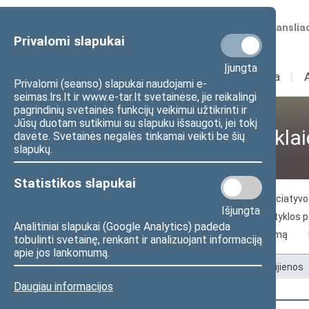
Numatomos transliac
Privalomi slapukai
Įjungta
Sudėtis
I
Veikla
I
Privalomi (seanso) slapukai naudojami e-
seimas.lrs.lt ir www.e-tar.lt svetainėse, jie reikalingi
pagrindinių svetainės funkcijų veikimui užtikrinti ir
Jūsų duotam sutikimui su slapuku išsaugoti, jei tokį
Visuomenei ir žiniasklai
davėte. Svetainės negalės tinkamai veikti be šių
slapukų.
Statistikos slapukai
Naujienos
Žiniasklaidai
Piliečių iniciaty
Išjungta
Seimo archyvo paslaugos
Seimo skaityklos 
Analitiniai slapukai (Google Analytics) padeda
Kelias į Lietuvos nepriklausomybės atkūrimą
tobulinti svetainę, renkant ir analizuojant informaciją
apie jos lankomumą.
Pradžia
>
Visuomenei ir žiniasklaidai
>
Naujienos
Daugiau informacijos