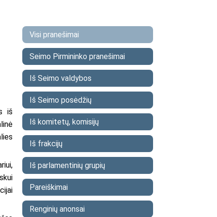
Visi pranešimai
Seimo Pirmininko pranešimai
Iš Seimo valdybos
Iš Seimo posėdžių
s iš
Iš komitetų, komisijų
linė
lies
Iš frakcijų
iui,
Iš parlamentinių grupių
skui
Pareiškimai
ijai
Renginių anonsai