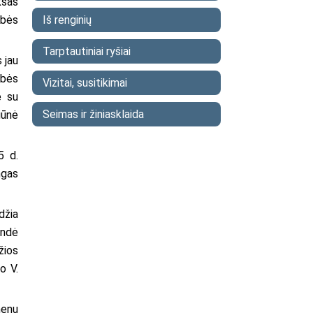
kšas
Iš renginių
ybės
Tarptautiniai ryšiai
 jau
ybės
Vizitai, susitikimai
e su
Seimas ir žiniasklaida
iūnė
5 d.
ngas
džia
andė
žios
o V.
menų