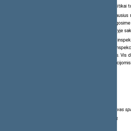
vagystei tirti reiškia, kad valdantieji politika
„Kas iš to, jeigu net turint geriausiu
kaip į vandenį? Kaip mes apsisaugosime
lygmenyje?“, – antradienį Seimo posėdyje sak
Valstybinė duomenų apsaugos inspekcij
gavo balandžio 13 d. Gegužės 20 d. inspekci
gyventojus, apie jų pavogtus duomenis. Vis d
viešai paskelbė su Vyriausybe ir institucijomis
Daugiau informacijos:
Marijus Gailius
Seimo Liberalų sąjūdžio frakcijos atstovas sp
Tel. (0 5) 209 6351, mob. 0 612 66 533
El. p.
marijus.gailius@lrs.lt