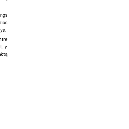
ings
žios
ys.
ntre
. y.
aktą