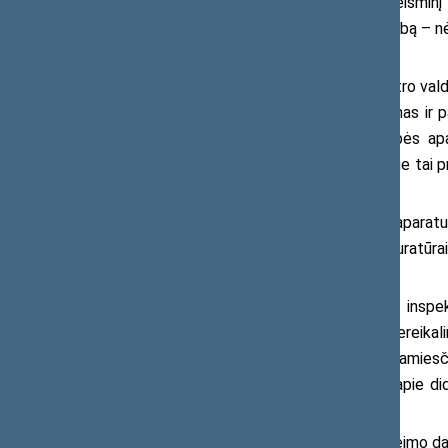
Kitą dieną po to, kai savo ikiteisminį
pasveikino naują Registrų centro valdybą – nė
įmonę.
„Ministras naujajai Registrų centro valdy
žinojo, kad registrų valdytojo skaidrumas ir 
institucijų atskleidžia štai ką: valstybės
premjere priešakyje nematė reikalo apie tai p
Viktorija Čmilytė-Nielsen.
Jos vertinimu, biurokratiniam aparatu
ikiteisminį tyrimą dar pradėjus ir prokuratūra
šalis į vieną krizių valdymo kabinetą.
„Registrų centras su Duomenų inspekci
toliau savo energiją kreipė į niekam nereika
perrėkti savo koalicijos rėksnį Kapčiamiesč
nepagrįstai nedelsdamas nepranešė apie did
Čmilytė-Nielsen.
Liberalų vertinimu, antradienį Seimo 