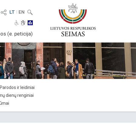
LT
I
EN
os (e. peticija)
Parodos ir leidiniai
nų dienų renginiai
rūmai