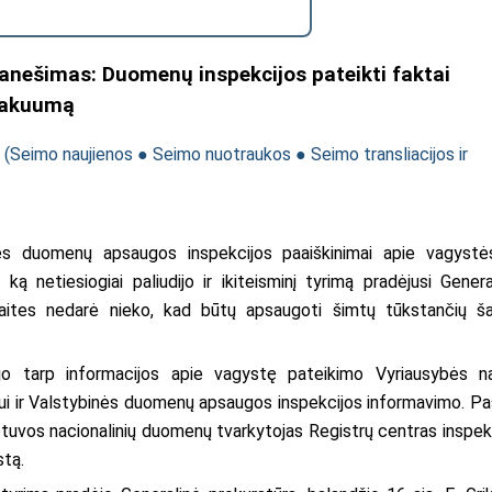
ranešimas: Duomenų inspekcijos pateikti faktai
vakuumą
i
(
Seimo naujienos
●
Seimo nuotraukos
●
Seimo transliacijos ir
nės duomenų apsaugos inspekcijos paaiškinimai apie vagystė
ą netiesiogiai paliudijo ir ikiteisminį tyrimą pradėjusi Genera
savaites nedarė nieko, kad būtų apsaugoti šimtų tūkstančių ša
o tarp informacijos apie vagystę pateikimo Vyriausybės nar
kšui ir Valstybinės duomenų apsaugos inspekcijos informavimo. Pa
etuvos nacionalinių duomenų tvarkytojas Registrų centras inspekc
stą.