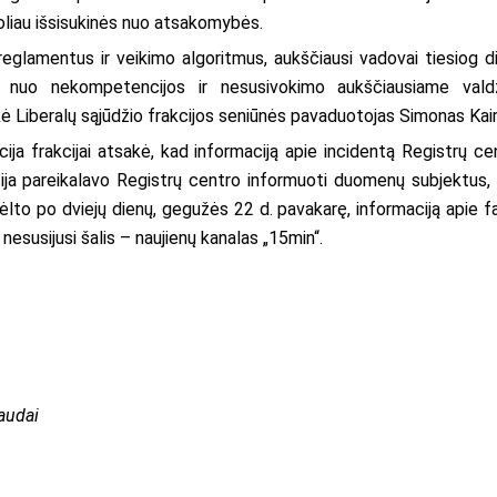
i toliau išsisukinės nuo atsakomybės.
s reglamentus ir veikimo algoritmus, aukščiausi vadovai tiesiog d
 nuo nekompetencijos ir nesusivokimo aukščiausiame vald
ė Liberalų sąjūdžio frakcijos seniūnės pavaduotojas Simonas Kair
a frakcijai atsakė, kad informaciją apie incidentą Registrų ce
ja pareikalavo Registrų centro informuoti duomenų subjektus, t
ėlto po dviejų dienų, gegužės 22 d. pavakarę, informaciją apie f
 nesusijusi šalis – naujienų kanalas „15min“.
audai