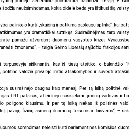
 tyrimą pradėjo Generalinė prokuratūra, balandžio 16-ąją, E. Gri
 žodžiu neužsimindamas, kokia didelė bėda yra ištikusi šią valst
bai palinkėjo kurti „skaidrią ir patikimą paslaugų aplinką“, kai pats
patikimumas yra dramatiškai sutrikęs. Susirašinėjimas tarp valst
 aparate pamažu užverdant duomenų vagystės krizei, Vyriausyb
ranešti žmonėms“, – teigia Seimo Liberalų sąjūdžio frakcijos sen
i tarpusavyje aiškinantis, kas iš tiesų atsitiko, o balandžio 1
i, politinė valdžia privalėjo imtis atsakomybės ir suvesti atsaki
ja susirašinėjo daugiau kaip mėnesį. Per tą laiką politinė val
lingas LRT pataisas, atleidinėjo susisiekimo įmonių vadovus ir b
io poligono klausimu. Ir per tą laiką niekas iš politinės vald
elį pavojų fizinių asmenų duomenų teisėms ir laisvėms“, – sak
daugumos sprendimas neleisti kurti parlamentinės komisijos duo