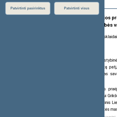
Išplėstinė paieška
Patvirtinti pasirinktus
Patvirtinti visus
Seimo Liberalų sąjūdžio frakcijos p
apnuogina politinės atsakomybės 
20
26
m.
birželio 11 d.
pranešimas žiniasklaida
vaizdo įrašai
)
Seimo liberalams atsiųsti Valstybi
Registrų centro aplinkybes parodo tą patį, k
prokuratūra: aukščiausi politikai ištisas 
gyventojų interesai.
10 dienų – toks laiko tarpas praėj
ekonomikos ir inovacijų ministrui Edvinui Gri
dar beveik mėnesį užtruko, kol pagrindinis Li
patikslino informaciją apie realų vagystės ma