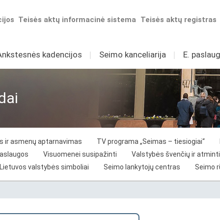
ijos
Teisės aktų informacinė sistema
Teisės aktų registras
Ankstesnės kadencijos
I
Seimo kanceliarija
I
E. paslaug
dai
vos ir asmenų aptarnavimas
TV programa „Seimas – tiesiogiai“
paslaugos
Visuomenei susipažinti
Valstybės švenčių ir atminti
Lietuvos valstybės simboliai
Seimo lankytojų centras
Seimo 