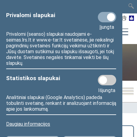
TAIS
TAR
LT
I
EN
Privalomi slapukai
Įjungta
Privalomi (seanso) slapukai naudojami e-
seimas.lrs.lt ir www.e-tar.lt svetainėse, jie reikalingi
pagrindinių svetainės funkcijų veikimui užtikrinti ir
Jūsų duotam sutikimui su slapuku išsaugoti, jei tokį
davėte. Svetainės negalės tinkamai veikti be šių
Visuomenei ir žiniasklaidai
slapukų.
Statistikos slapukai
Išjungta
Analitiniai slapukai (Google Analytics) padeda
tobulinti svetainę, renkant ir analizuojant informaciją
Pradžia
>
Visuomenei ir žiniasklaidai
>
Naujienos
apie jos lankomumą.
Daugiau informacijos
Išplėstinė paieška