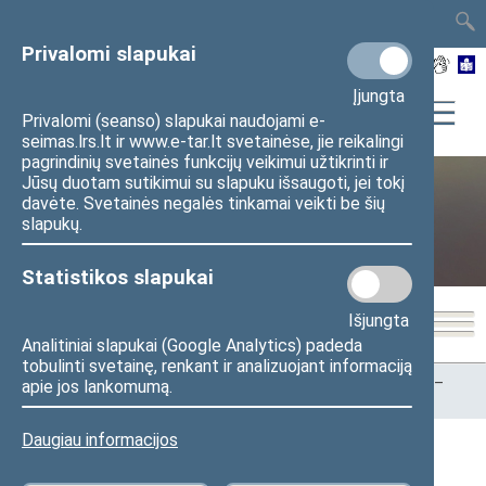
TAIS
TAR
LT
I
EN
Privalomi slapukai
Įjungta
Privalomi (seanso) slapukai naudojami e-
seimas.lrs.lt ir www.e-tar.lt svetainėse, jie reikalingi
pagrindinių svetainės funkcijų veikimui užtikrinti ir
Jūsų duotam sutikimui su slapuku išsaugoti, jei tokį
davėte. Svetainės negalės tinkamai veikti be šių
Visuomenei ir žiniasklaidai
slapukų.
Statistikos slapukai
Išjungta
Analitiniai slapukai (Google Analytics) padeda
tobulinti svetainę, renkant ir analizuojant informaciją
Pradžia
>
Visuomenei ir žiniasklaidai
>
TV programa „Seimas –
apie jos lankomumą.
tiesiogiai“
Daugiau informacijos
TV programa „Seimas – tiesiogiai“