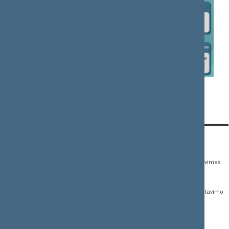
Asmenų aptarnavimas, prašymų priėmimas
KONTAKTAI:
TIESIOGINĖ PRIEIGA:
PASLAUGOS:
Gedimino pr. 53,
Teisės aktų registras
Asmenų aptarnavimas
01109 Vilnius, Lietuva
Teisės aktų, projektų ir
E. paslaugos
(0 5) 239 6060
susijusių dokumentų
Žurnalistų akreditavimo
El. p.
priim@lrs.lt
paieška
anketa
Duomenys kaupiami ir
Naujausi įregistruoti teisės
Atviri duomenys
saugomi Juridinių
aktų projektai
asmenų registre, kodas