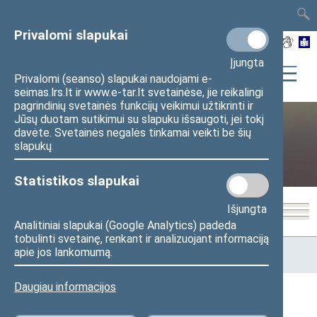
TAIS
TAR
LT
I
EN
Privalomi slapukai
Įjungta
Privalomi (seanso) slapukai naudojami e-
seimas.lrs.lt ir www.e-tar.lt svetainėse, jie reikalingi
pagrindinių svetainės funkcijų veikimui užtikrinti ir
Jūsų duotam sutikimui su slapuku išsaugoti, jei tokį
davėte. Svetainės negalės tinkamai veikti be šių
Visuomenei ir žiniasklaidai
slapukų.
Statistikos slapukai
Išjungta
Analitiniai slapukai (Google Analytics) padeda
tobulinti svetainę, renkant ir analizuojant informaciją
Pradžia
>
Visuomenei ir žiniasklaidai
>
Piliečių iniciatyvos ir
apie jos lankomumą.
asmenų aptarnavimas
>
Asmenų aptarnavimo tvarka
Daugiau informacijos
Asmenų aptarnavimo tvarka