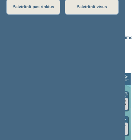
Patvirtinti pasirinktus
Patvirtinti visus
•
Asmenų aptarnavimas, prašymų priėmima
s
Dėl vieno langelio principo taikymo
•
Asmenų prašymų ir skundų nagrinėjimo ir asmenų aptarnavimo
Lietuvos Respublikos Seime ir Seimo kanceliarijoje tvarkos
aprašas