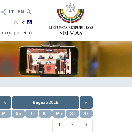
LT
I
EN
os (e. peticija)
<
Gegužė 2026
>
Pr
An
Tr
Kt
Pn
Št
Sk
1
2
3