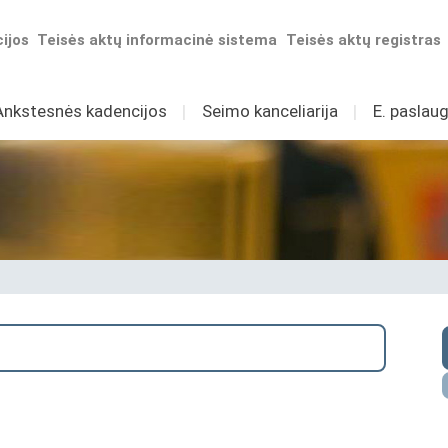
ijos
Teisės aktų informacinė sistema
Teisės aktų registras
Ankstesnės kadencijos
I
Seimo kanceliarija
I
E. paslaug