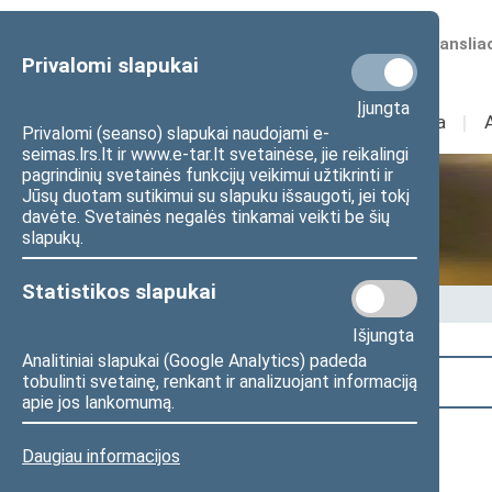
Numatomos transliac
Privalomi slapukai
Įjungta
Sudėtis
I
Veikla
I
Privalomi (seanso) slapukai naudojami e-
seimas.lrs.lt ir www.e-tar.lt svetainėse, jie reikalingi
pagrindinių svetainės funkcijų veikimui užtikrinti ir
Jūsų duotam sutikimui su slapuku išsaugoti, jei tokį
Seime vyksta
davėte. Svetainės negalės tinkamai veikti be šių
slapukų.
Statistikos slapukai
Pradžia
>
Seime vyksta
Išjungta
Analitiniai slapukai (Google Analytics) padeda
Paieška
tobulinti svetainę, renkant ir analizuojant informaciją
apie jos lankomumą.
Daugiau informacijos
2026 m. gegužės 16 d.