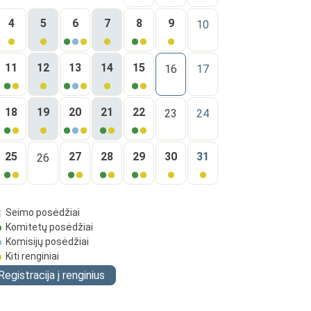
4
5
6
7
8
9
10
11
12
13
14
15
16
17
18
19
20
21
22
23
24
25
27
28
29
30
31
26
Seimo posėdžiai
Komitetų posėdžiai
Komisijų posėdžiai
Kiti renginiai
Registracija į renginius