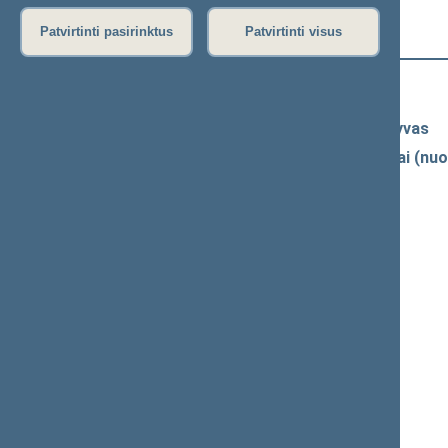
Įvykių nėra numatyta
Patvirtinti pasirinktus
Patvirtinti visus
Naujausi vaizdo įrašai
Seimo vaizdo ir garso įrašų archyvas
Spaudos konferencijų garso įrašai (nuo
Komitetų ir komisijų posėdžiai
Pranešimai iš renginių