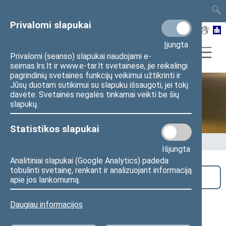
TAIS
TAR
LT
I
EN
Privalomi slapukai
Įjungta
Privalomi (seanso) slapukai naudojami e-
seimas.lrs.lt ir www.e-tar.lt svetainėse, jie reikalingi
pagrindinių svetainės funkcijų veikimui užtikrinti ir
Jūsų duotam sutikimui su slapuku išsaugoti, jei tokį
davėte. Svetainės negalės tinkamai veikti be šių
Seime vyksta
slapukų.
Statistikos slapukai
Pradžia
>
Seime vyksta
Išjungta
Analitiniai slapukai (Google Analytics) padeda
tobulinti svetainę, renkant ir analizuojant informaciją
Paieška
apie jos lankomumą.
Konferencija „Duomenimis grįsti
Daugiau informacijos
sprendimai, siekiant lyčių lygybės“