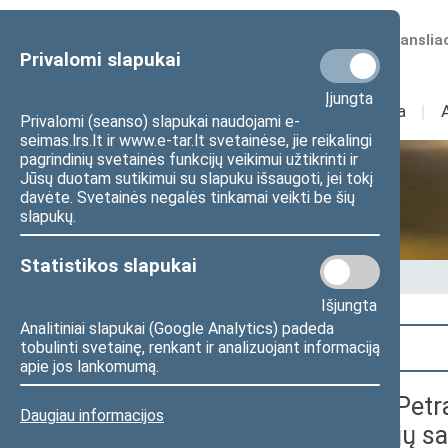
Numatomos transliac
Privalomi slapukai
Įjungta
Sudėtis
I
Veikla
I
Privalomi (seanso) slapukai naudojami e-
seimas.lrs.lt ir www.e-tar.lt svetainėse, jie reikalingi
pagrindinių svetainės funkcijų veikimui užtikrinti ir
Jūsų duotam sutikimui su slapuku išsaugoti, jei tokį
Seime vyksta
davėte. Svetainės negalės tinkamai veikti be šių
slapukų.
Statistikos slapukai
Pradžia
>
Seime vyksta
Išjungta
Analitiniai slapukai (Google Analytics) padeda
Paieška
tobulinti svetainę, renkant ir analizuojant informaciją
apie jos lankomumą.
Seimo narės Modestos Petra
Daugiau informacijos
skirta paminėti Neįgaliųjų 