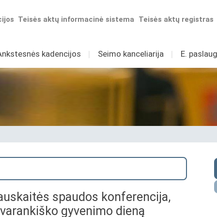
ijos
Teisės aktų informacinė sistema
Teisės aktų registras
Ankstesnės kadencijos
I
Seimo kanceliarija
I
E. paslaug
uskaitės spaudos konferencija,
savarankiško gyvenimo dieną