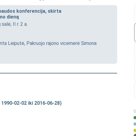
audos konferencija, skirta
mo dieną
alė, II r. 2 a.
inta Leiputė, Pakruojo rajono vicemerė Simona
 1990-02-02 iki 2016-06-28)