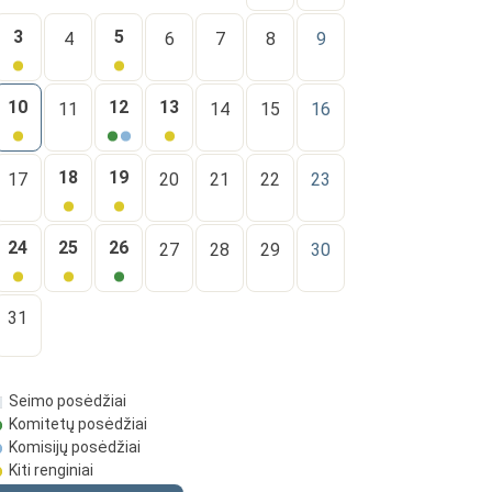
3
5
4
6
7
8
9
10
12
13
11
14
15
16
18
19
17
20
21
22
23
24
25
26
27
28
29
30
31
Seimo posėdžiai
Komitetų posėdžiai
Komisijų posėdžiai
Kiti renginiai