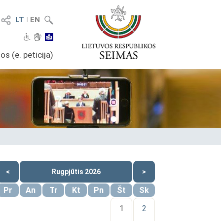
LT
I
EN
os (e. peticija)
<
Rugpjūtis 2026
>
Pr
An
Tr
Kt
Pn
Št
Sk
1
2