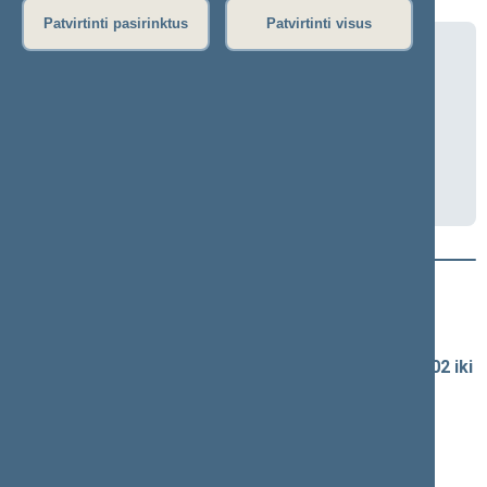
Patvirtinti pasirinktus
Patvirtinti visus
Teisės ir teisėtvarkos komiteto
klausymai
2026-05-06 14:30
Darbotvarkė
Naujausi vaizdo įrašai
Seimo vaizdo ir garso įrašų archyvas
Spaudos konferencijų garso įrašai (nuo 1990-02-02 iki
2016-06-28)
Komitetų ir komisijų posėdžiai
Pranešimai iš renginių