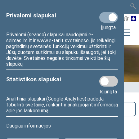
TAIS
TAR
LT
I
EN
Privalomi slapukai
Įjungta
Privalomi (seanso) slapukai naudojami e-
seimas.lrs.lt ir www.e-tar.lt svetainėse, jie reikalingi
pagrindinių svetainės funkcijų veikimui užtikrinti ir
Jūsų duotam sutikimui su slapuku išsaugoti, jei tokį
davėte. Svetainės negalės tinkamai veikti be šių
Seime vyksta
slapukų.
Statistikos slapukai
Pradžia
>
Seime vyksta
Išjungta
Analitiniai slapukai (Google Analytics) padeda
tobulinti svetainę, renkant ir analizuojant informaciją
Paieška
apie jos lankomumą.
Teisės ir teisėtvarkos komiteto
Daugiau informacijos
klausymai