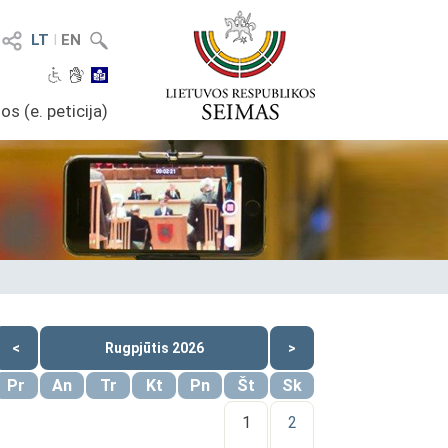
LT
I
EN
os (e. peticija)
<
Rugpjūtis 2026
>
Pr
An
Tr
Kt
Pn
Št
Sk
1
2