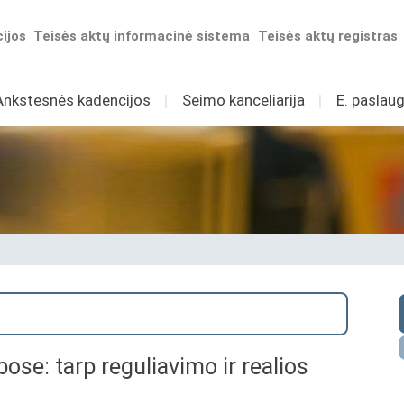
ijos
Teisės aktų informacinė sistema
Teisės aktų registras
Ankstesnės kadencijos
I
Seimo kanceliarija
I
E. paslaug
ose: tarp reguliavimo ir realios