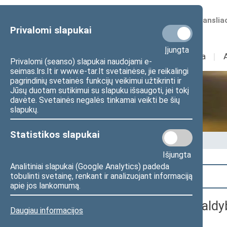
Numatomos transliac
Privalomi slapukai
Įjungta
Sudėtis
I
Veikla
I
Privalomi (seanso) slapukai naudojami e-
seimas.lrs.lt ir www.e-tar.lt svetainėse, jie reikalingi
pagrindinių svetainės funkcijų veikimui užtikrinti ir
Jūsų duotam sutikimui su slapuku išsaugoti, jei tokį
Seime vyksta
davėte. Svetainės negalės tinkamai veikti be šių
slapukų.
Statistikos slapukai
Pradžia
>
Seime vyksta
Išjungta
Analitiniai slapukai (Google Analytics) padeda
Paieška
tobulinti svetainę, renkant ir analizuojant informaciją
apie jos lankomumą.
Konferencija „Moterys valdyb
Daugiau informacijos
praktikos“