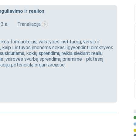
guliavimo ir realios
 3 a.
Transliacija
ikos formuotojus, valstybės institucijų, verslo ir
i, kaip Lietuvos įmonėms sekasi įgyvendinti direktyvos
 susiduriama, kokių sprendimų reikia siekiant realių
ie įvairovės svarbą sprendimų priėmime - platesnį
ovacijų potencialą organizacijose.