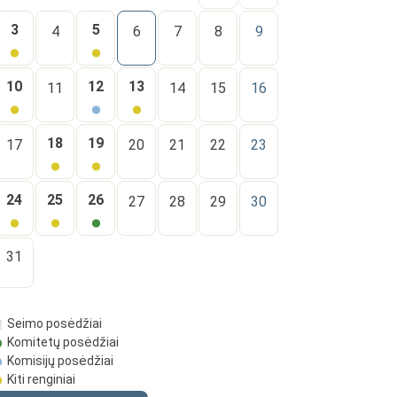
3
5
4
6
7
8
9
10
12
13
11
14
15
16
18
19
17
20
21
22
23
24
25
26
27
28
29
30
31
Seimo posėdžiai
Komitetų posėdžiai
Komisijų posėdžiai
Kiti renginiai