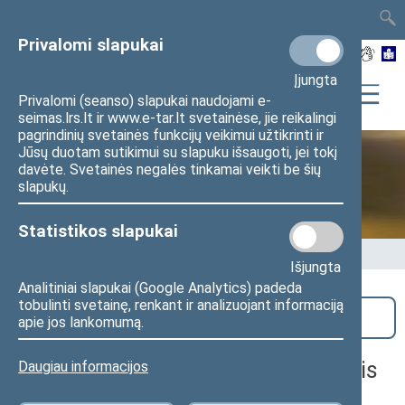
TAIS
TAR
LT
I
EN
Privalomi slapukai
Įjungta
Privalomi (seanso) slapukai naudojami e-
seimas.lrs.lt ir www.e-tar.lt svetainėse, jie reikalingi
pagrindinių svetainės funkcijų veikimui užtikrinti ir
Jūsų duotam sutikimui su slapuku išsaugoti, jei tokį
davėte. Svetainės negalės tinkamai veikti be šių
Seime vyksta
slapukų.
Statistikos slapukai
Pradžia
>
Seime vyksta
Išjungta
Analitiniai slapukai (Google Analytics) padeda
tobulinti svetainę, renkant ir analizuojant informaciją
Paieška
apie jos lankomumą.
Apskritojo stalo diskusija „Išmanusis
Daugiau informacijos
cukrinio diabeto valdymas: būtini