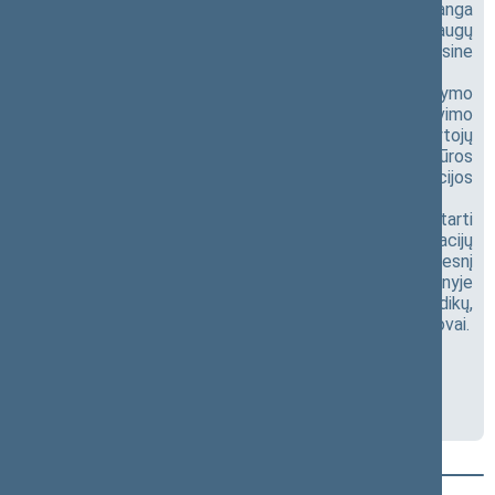
gydymo išlaidas. Nors medicinos ir technologijų pažanga
didelė, pacientai Lietuvoje vis dar susiduria su paslaugų
prieinamumo netolygumais, specialistų trūkumu, finansine
našta ir ribotu modernių technologijų prieinamumu.
Renginio metu bus aptarti cukrinio diabeto valdymo
iššūkiai Lietuvoje, pacientų ir medikų patirtys, finansavimo
bei paslaugų organizavimo klausimai, slaugytojų
diabetologų vaidmuo, vaikų ir suaugusiųjų priežiūros
skirtumai, technologijų prieinamumas ir prevencijos
stiprinimas.
Diskusijos tikslas – įvardyti esmines problemas ir aptarti
konkrečius sprendimus, kurie padėtų mažinti komplikacijų
naštą, gerinti paslaugų prieinamumą ir kurti efektyvesnį
cukrinio diabeto valdymo modelį Lietuvoje. Renginyje
kviečiami dalyvauti politikai, valstybės institucijų, medikų,
pacientų organizacijų, savivaldybių ir žiniasklaidos atstovai.