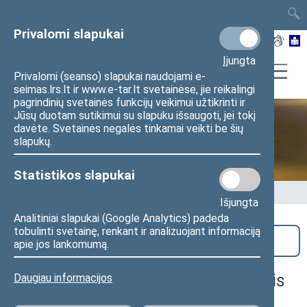
TAIS
TAR
LT
I
EN
Privalomi slapukai
Įjungta
Privalomi (seanso) slapukai naudojami e-
seimas.lrs.lt ir www.e-tar.lt svetainėse, jie reikalingi
pagrindinių svetainės funkcijų veikimui užtikrinti ir
Jūsų duotam sutikimui su slapuku išsaugoti, jei tokį
davėte. Svetainės negalės tinkamai veikti be šių
Seime vyksta
slapukų.
Statistikos slapukai
Pradžia
>
Seime vyksta
Išjungta
Analitiniai slapukai (Google Analytics) padeda
tobulinti svetainę, renkant ir analizuojant informaciją
Paieška
apie jos lankomumą.
Biudžeto ir finansų komiteto posėdis
Daugiau informacijos
(mišrus)