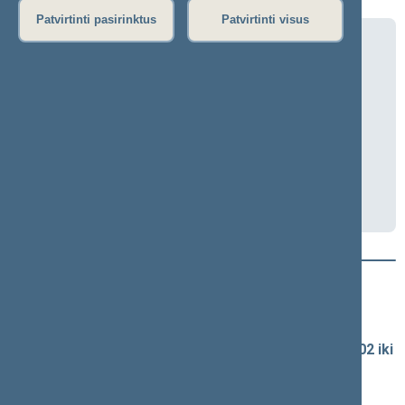
Patvirtinti pasirinktus
Patvirtinti visus
Biudžeto ir finansų komiteto posėdis
(mišrus)
2026-05-06 10:00
Seimo I rūmai, 315 kab.
Transliacija
Darbotvarkė
Naujausi vaizdo įrašai
Seimo vaizdo ir garso įrašų archyvas
Spaudos konferencijų garso įrašai (nuo 1990-02-02 iki
2016-06-28)
Komitetų ir komisijų posėdžiai