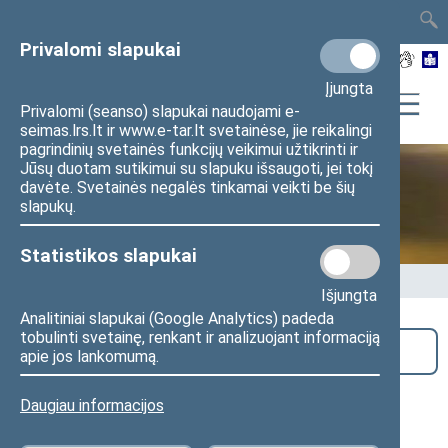
TAIS
TAR
LT
I
EN
Privalomi slapukai
Įjungta
Privalomi (seanso) slapukai naudojami e-
seimas.lrs.lt ir www.e-tar.lt svetainėse, jie reikalingi
pagrindinių svetainės funkcijų veikimui užtikrinti ir
Jūsų duotam sutikimui su slapuku išsaugoti, jei tokį
davėte. Svetainės negalės tinkamai veikti be šių
Seime vyksta
slapukų.
Statistikos slapukai
Pradžia
>
Seime vyksta
Išjungta
Analitiniai slapukai (Google Analytics) padeda
tobulinti svetainę, renkant ir analizuojant informaciją
Paieška
apie jos lankomumą.
Renginys „Teisėkūros vingiai ir
Daugiau informacijos
galimybės“