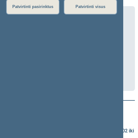
Patvirtinti pasirinktus
Patvirtinti visus
Renginys „Teisėkūros vingiai ir
galimybės“
2024-12-06 09:00
Seimo lankytojų centras (Gedimino pr. 60)
Transliacija
​PROGRAMA​
PRANEŠIMAS
Naujausi vaizdo įrašai
Seimo vaizdo ir garso įrašų archyvas
Spaudos konferencijų garso įrašai (nuo 1990-02-02 iki
2016-06-28)