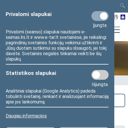
TAIS
TAR
LT
I
EN
Privalomi slapukai
Įjungta
Privalomi (seanso) slapukai naudojami e-
seimas.lrs.lt ir www.e-tar.lt svetainėse, jie reikalingi
pagrindinių svetainės funkcijų veikimui užtikrinti ir
Jūsų duotam sutikimui su slapuku išsaugoti, jei tokį
davėte. Svetainės negalės tinkamai veikti be šių
Seime vyksta
slapukų.
Statistikos slapukai
Pradžia
>
Seime vyksta
Išjungta
Analitiniai slapukai (Google Analytics) padeda
tobulinti svetainę, renkant ir analizuojant informaciją
Paieška
apie jos lankomumą.
Užsienio reikalų komiteto posėdis
Daugiau informacijos