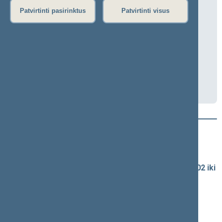
Užsienio reikalų komiteto posėdis
Patvirtinti pasirinktus
Patvirtinti visus
2025-05-14 10:00
Lietuvos Tarybos salė
Transliacija
Darbotvarkė
Naujausi vaizdo įrašai
Seimo vaizdo ir garso įrašų archyvas
Spaudos konferencijų garso įrašai (nuo 1990-02-02 iki
2016-06-28)
Komitetų ir komisijų posėdžiai
Pranešimai iš renginių