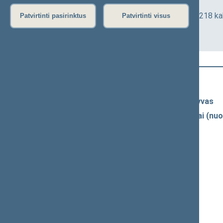
Europos reikalų komiteto posėdis
2025-05-14 16:00
Seimo I rūmai, 218 ka
Patvirtinti pasirinktus
Patvirtinti visus
Darbotvarkė
Naujausi vaizdo įrašai
Seimo vaizdo ir garso įrašų archyvas
Spaudos konferencijų garso įrašai (nuo
Komitetų ir komisijų posėdžiai
Pranešimai iš renginių