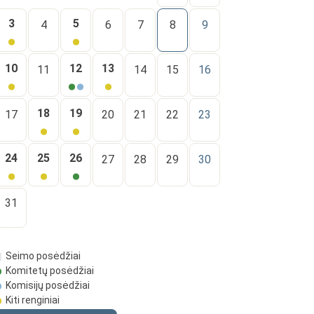
3
5
4
6
7
8
9
10
12
13
11
14
15
16
18
19
17
20
21
22
23
24
25
26
27
28
29
30
31
Seimo posėdžiai
Komitetų posėdžiai
Komisijų posėdžiai
Kiti renginiai