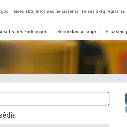
ijos
Teisės aktų informacinė sistema
Teisės aktų registras
Ankstesnės kadencijos
I
Seimo kanceliarija
I
E. paslaug
sėdis