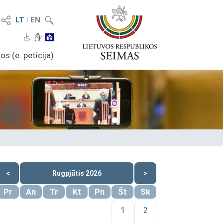
LT
I
EN
os (e. peticija)
<
Rugpjūtis 2026
>
Pr
An
Tr
Kt
Pn
Št
Sk
1
2