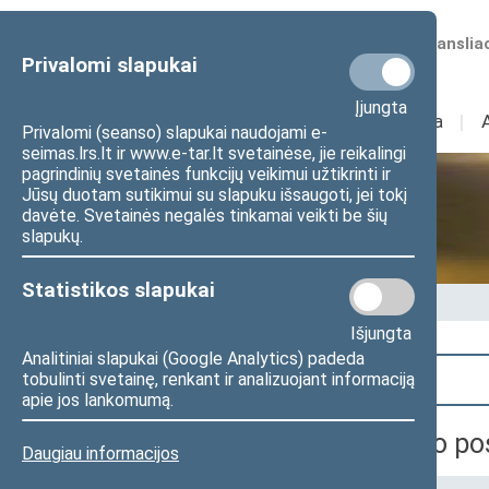
Numatomos transliac
Privalomi slapukai
Įjungta
Sudėtis
I
Veikla
I
Privalomi (seanso) slapukai naudojami e-
seimas.lrs.lt ir www.e-tar.lt svetainėse, jie reikalingi
pagrindinių svetainės funkcijų veikimui užtikrinti ir
Jūsų duotam sutikimui su slapuku išsaugoti, jei tokį
Seime vyksta
davėte. Svetainės negalės tinkamai veikti be šių
slapukų.
Statistikos slapukai
Pradžia
>
Seime vyksta
Išjungta
Analitiniai slapukai (Google Analytics) padeda
Paieška
tobulinti svetainę, renkant ir analizuojant informaciją
apie jos lankomumą.
Europos reikalų komiteto po
Daugiau informacijos