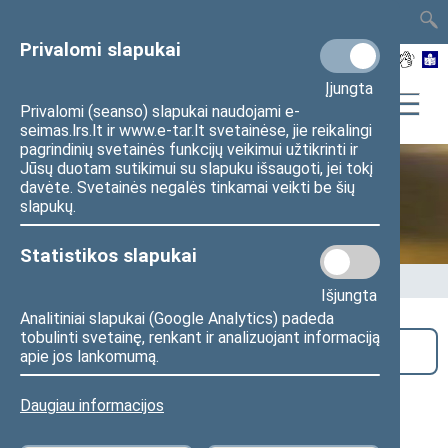
TAIS
TAR
LT
I
EN
Privalomi slapukai
Įjungta
Privalomi (seanso) slapukai naudojami e-
seimas.lrs.lt ir www.e-tar.lt svetainėse, jie reikalingi
pagrindinių svetainės funkcijų veikimui užtikrinti ir
Jūsų duotam sutikimui su slapuku išsaugoti, jei tokį
davėte. Svetainės negalės tinkamai veikti be šių
Seime vyksta
slapukų.
Statistikos slapukai
Pradžia
>
Seime vyksta
Išjungta
Analitiniai slapukai (Google Analytics) padeda
tobulinti svetainę, renkant ir analizuojant informaciją
Paieška
apie jos lankomumą.
Melanijos Širvienės fotografijų
Daugiau informacijos
parodos „Ir visa tai laikina…“