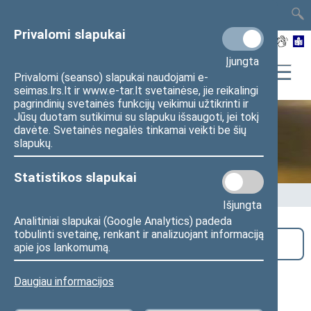
TAIS
TAR
LT
I
EN
Privalomi slapukai
Įjungta
Privalomi (seanso) slapukai naudojami e-
seimas.lrs.lt ir www.e-tar.lt svetainėse, jie reikalingi
pagrindinių svetainės funkcijų veikimui užtikrinti ir
Jūsų duotam sutikimui su slapuku išsaugoti, jei tokį
davėte. Svetainės negalės tinkamai veikti be šių
Seime vyksta
slapukų.
Statistikos slapukai
Pradžia
>
Seime vyksta
Išjungta
Analitiniai slapukai (Google Analytics) padeda
tobulinti svetainę, renkant ir analizuojant informaciją
Paieška
apie jos lankomumą.
Tarptautinė konferencija „Laisvė
Daugiau informacijos
Vakarų pusrutulyje: