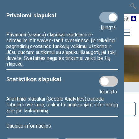
TAIS
TAR
LT
I
EN
Privalomi slapukai
Įjungta
Privalomi (seanso) slapukai naudojami e-
seimas.lrs.lt ir www.e-tar.lt svetainėse, jie reikalingi
pagrindinių svetainės funkcijų veikimui užtikrinti ir
Jūsų duotam sutikimui su slapuku išsaugoti, jei tokį
davėte. Svetainės negalės tinkamai veikti be šių
Seime vyksta
slapukų.
Statistikos slapukai
Pradžia
>
Seime vyksta
Išjungta
Analitiniai slapukai (Google Analytics) padeda
tobulinti svetainę, renkant ir analizuojant informaciją
Paieška
apie jos lankomumą.
Seimo Švietimo ir mokslo komiteto
Daugiau informacijos
pirmininkės Jurgitos Šukevičienės