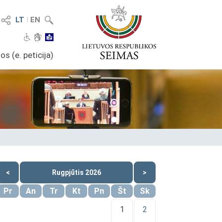
LT
I
EN
os (e. peticija)
<
Rugpjūtis 2026
>
Pr
An
Tr
Kt
Pn
Št
Sk
1
2