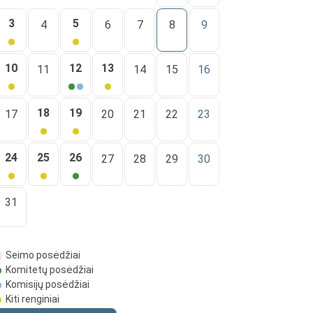
3
5
4
6
7
8
9
10
12
13
11
14
15
16
18
19
17
20
21
22
23
24
25
26
27
28
29
30
31
Seimo posėdžiai
Komitetų posėdžiai
Komisijų posėdžiai
Kiti renginiai