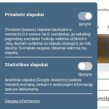
Numatomos transliac
Privalomi slapukai
Įjungta
Sudėtis
I
Veikla
I
Privalomi (seanso) slapukai naudojami e-
seimas.lrs.lt ir www.e-tar.lt svetainėse, jie reikalingi
pagrindinių svetainės funkcijų veikimui užtikrinti ir
Jūsų duotam sutikimui su slapuku išsaugoti, jei tokį
Seime vyksta
davėte. Svetainės negalės tinkamai veikti be šių
slapukų.
Statistikos slapukai
Pradžia
>
Seime vyksta
Išjungta
Analitiniai slapukai (Google Analytics) padeda
Paieška
tobulinti svetainę, renkant ir analizuojant informaciją
apie jos lankomumą.
Teisės ir teisėtvarkos komit
Daugiau informacijos