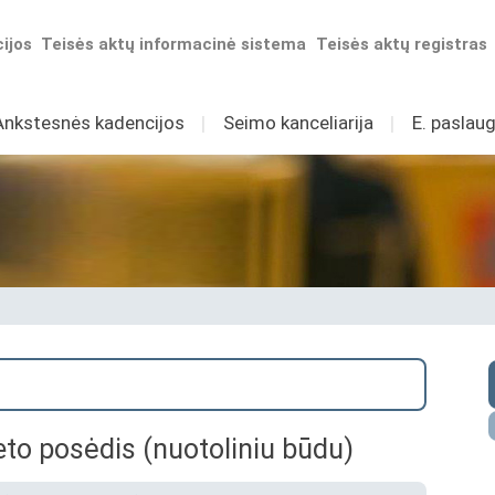
ijos
Teisės aktų informacinė sistema
Teisės aktų registras
Ankstesnės kadencijos
I
Seimo kanceliarija
I
E. paslaug
eto posėdis (nuotoliniu būdu)