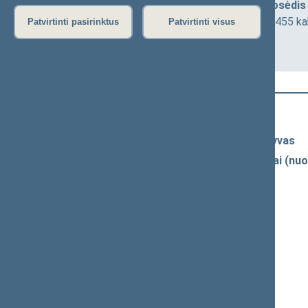
Teisės ir teisėtvarkos komiteto posėdis 
2026-05-13 10:00
Seimo I rūmai, 455 ka
Patvirtinti pasirinktus
Patvirtinti visus
Darbotvarkė
Naujausi vaizdo įrašai
Seimo vaizdo ir garso įrašų archyvas
Spaudos konferencijų garso įrašai (nuo
Komitetų ir komisijų posėdžiai
Pranešimai iš renginių