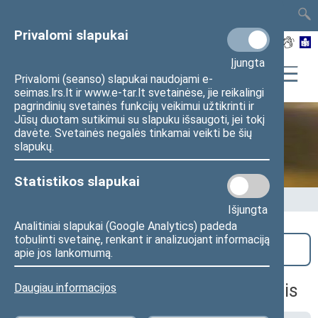
TAIS
TAR
LT
I
EN
Privalomi slapukai
Įjungta
Privalomi (seanso) slapukai naudojami e-
seimas.lrs.lt ir www.e-tar.lt svetainėse, jie reikalingi
pagrindinių svetainės funkcijų veikimui užtikrinti ir
Jūsų duotam sutikimui su slapuku išsaugoti, jei tokį
davėte. Svetainės negalės tinkamai veikti be šių
Seime vyksta
slapukų.
Statistikos slapukai
Pradžia
>
Seime vyksta
Išjungta
Analitiniai slapukai (Google Analytics) padeda
tobulinti svetainę, renkant ir analizuojant informaciją
Paieška
apie jos lankomumą.
Aplinkos apsaugos komiteto posėdis
Daugiau informacijos