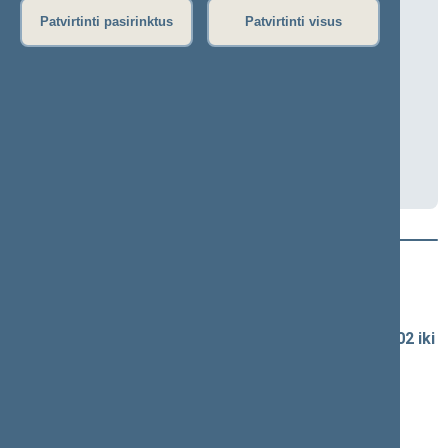
Aplinkos apsaugos komiteto posėdis
Patvirtinti pasirinktus
Patvirtinti visus
2026-05-13 10:00
Seimo I rūmai, 404 kab.
Transliacija
Darbotvarkė
Naujausi vaizdo įrašai
Seimo vaizdo ir garso įrašų archyvas
Spaudos konferencijų garso įrašai (nuo 1990-02-02 iki
2016-06-28)
Komitetų ir komisijų posėdžiai
Pranešimai iš renginių