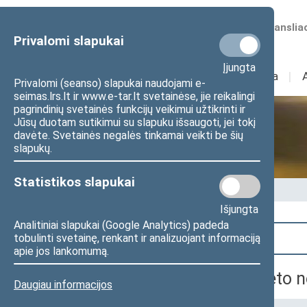
Numatomos transliac
Privalomi slapukai
Įjungta
Sudėtis
I
Veikla
I
Privalomi (seanso) slapukai naudojami e-
seimas.lrs.lt ir www.e-tar.lt svetainėse, jie reikalingi
pagrindinių svetainės funkcijų veikimui užtikrinti ir
Jūsų duotam sutikimui su slapuku išsaugoti, jei tokį
Seime vyksta
davėte. Svetainės negalės tinkamai veikti be šių
slapukų.
Statistikos slapukai
Pradžia
>
Seime vyksta
Išjungta
Analitiniai slapukai (Google Analytics) padeda
Paieška
tobulinti svetainę, renkant ir analizuojant informaciją
apie jos lankomumą.
Sveikatos reikalų komiteto n
Daugiau informacijos