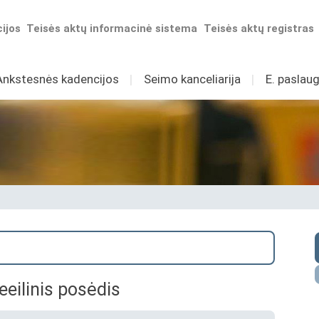
ijos
Teisės aktų informacinė sistema
Teisės aktų registras
Ankstesnės kadencijos
I
Seimo kanceliarija
I
E. paslaug
eeilinis posėdis