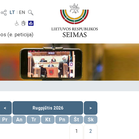
LT
I
EN
os (e. peticija)
<
Rugpjūtis 2026
>
Pr
An
Tr
Kt
Pn
Št
Sk
1
2