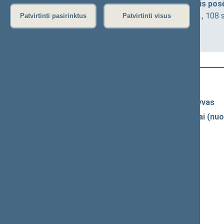
Sveikatos reikalų komiteto neeilinis pos
2026-05-11 13:00
Seimo III r., 1 a., 108 
Patvirtinti pasirinktus
Patvirtinti visus
Darbotvarkė
Naujausi vaizdo įrašai
Seimo vaizdo ir garso įrašų archyvas
Spaudos konferencijų garso įrašai (nuo
Komitetų ir komisijų posėdžiai
Pranešimai iš renginių