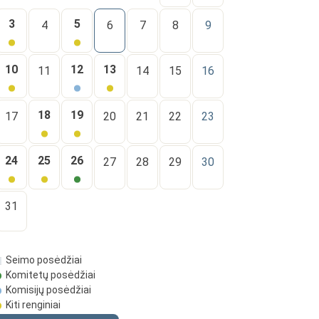
3
5
4
6
7
8
9
10
12
13
11
14
15
16
18
19
17
20
21
22
23
24
25
26
27
28
29
30
31
Seimo posėdžiai
Komitetų posėdžiai
Komisijų posėdžiai
Kiti renginiai