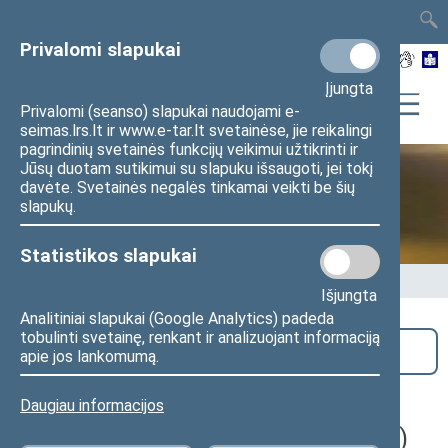
TAIS
TAR
LT
I
EN
Privalomi slapukai
Įjungta
Privalomi (seanso) slapukai naudojami e-
seimas.lrs.lt ir www.e-tar.lt svetainėse, jie reikalingi
pagrindinių svetainės funkcijų veikimui užtikrinti ir
Jūsų duotam sutikimui su slapuku išsaugoti, jei tokį
davėte. Svetainės negalės tinkamai veikti be šių
Seime vyksta
slapukų.
Statistikos slapukai
Pradžia
>
Seime vyksta
Išjungta
Analitiniai slapukai (Google Analytics) padeda
tobulinti svetainę, renkant ir analizuojant informaciją
Paieška
apie jos lankomumą.
Savižudybių ir smurto prevencijos
Daugiau informacijos
komisijos posėdis (nuotoliniu būdu)