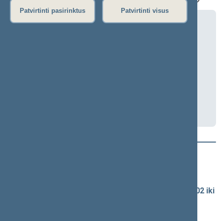
Patvirtinti pasirinktus
Patvirtinti visus
Savižudybių ir smurto prevencijos
komisijos posėdis (nuotoliniu būdu)
2026-05-13 13:00
Nuotoliniu būdu
Transliacija
Darbotvarkė
Naujausi vaizdo įrašai
Seimo vaizdo ir garso įrašų archyvas
Spaudos konferencijų garso įrašai (nuo 1990-02-02 iki
2016-06-28)
Komitetų ir komisijų posėdžiai