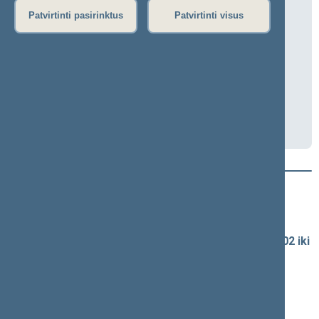
Biudžeto ir finansų komiteto posėdis
Patvirtinti pasirinktus
Patvirtinti visus
2026-05-13 10:00
Seimo I rūmai, 315 kab.
Transliacija
Darbotvarkė
Naujausi vaizdo įrašai
Seimo vaizdo ir garso įrašų archyvas
Spaudos konferencijų garso įrašai (nuo 1990-02-02 iki
2016-06-28)
Komitetų ir komisijų posėdžiai
Pranešimai iš renginių