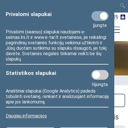
TAIS
TAR
LT
I
EN
Privalomi slapukai
Įjungta
Privalomi (seanso) slapukai naudojami e-
seimas.lrs.lt ir www.e-tar.lt svetainėse, jie reikalingi
pagrindinių svetainės funkcijų veikimui užtikrinti ir
Jūsų duotam sutikimui su slapuku išsaugoti, jei tokį
davėte. Svetainės negalės tinkamai veikti be šių
Seime vyksta
slapukų.
Statistikos slapukai
Pradžia
>
Seime vyksta
Išjungta
Analitiniai slapukai (Google Analytics) padeda
tobulinti svetainę, renkant ir analizuojant informaciją
Paieška
apie jos lankomumą.
Biudžeto ir finansų komiteto posėdis
Daugiau informacijos