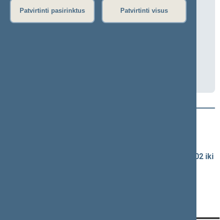
Lietuvos švietimo tarybos posėdis
Patvirtinti pasirinktus
Patvirtinti visus
2026-05-11 14:00
Nuotoliniu būdu
Darbotvarkė
Naujausi vaizdo įrašai
Seimo vaizdo ir garso įrašų archyvas
Spaudos konferencijų garso įrašai (nuo 1990-02-02 iki
2016-06-28)
Komitetų ir komisijų posėdžiai
Pranešimai iš renginių