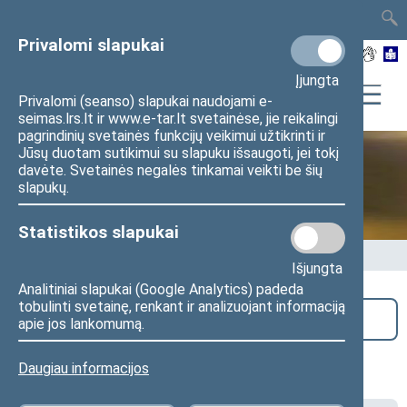
TAIS
TAR
LT
I
EN
Privalomi slapukai
Įjungta
Privalomi (seanso) slapukai naudojami e-
seimas.lrs.lt ir www.e-tar.lt svetainėse, jie reikalingi
pagrindinių svetainės funkcijų veikimui užtikrinti ir
Jūsų duotam sutikimui su slapuku išsaugoti, jei tokį
davėte. Svetainės negalės tinkamai veikti be šių
Seime vyksta
slapukų.
Statistikos slapukai
Pradžia
>
Seime vyksta
Išjungta
Analitiniai slapukai (Google Analytics) padeda
tobulinti svetainę, renkant ir analizuojant informaciją
Paieška
apie jos lankomumą.
Lietuvos švietimo tarybos posėdis
Daugiau informacijos