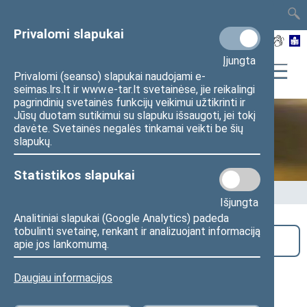
TAIS
TAR
LT
I
EN
Privalomi slapukai
Įjungta
Privalomi (seanso) slapukai naudojami e-
seimas.lrs.lt ir www.e-tar.lt svetainėse, jie reikalingi
pagrindinių svetainės funkcijų veikimui užtikrinti ir
Jūsų duotam sutikimui su slapuku išsaugoti, jei tokį
davėte. Svetainės negalės tinkamai veikti be šių
Seime vyksta
slapukų.
Statistikos slapukai
Pradžia
>
Seime vyksta
Išjungta
Analitiniai slapukai (Google Analytics) padeda
tobulinti svetainę, renkant ir analizuojant informaciją
Paieška
apie jos lankomumą.
Gretos Skaraitienės fotografijų
Daugiau informacijos
parodos „Neužmiršti“ pristatymas