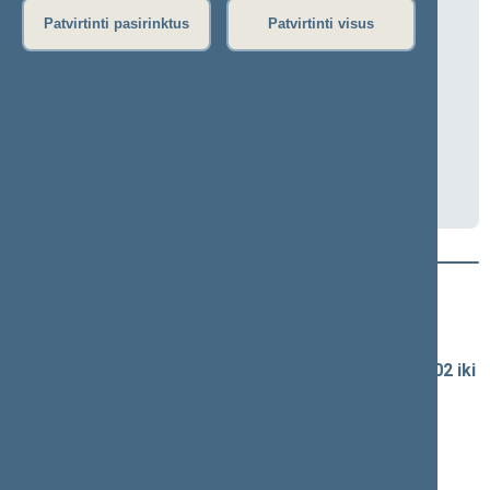
Seimo valdybos posėdis
Patvirtinti pasirinktus
Patvirtinti visus
2026-05-13 09:00
Konstitucijos salė, I r. 3 a.
Transliacija
Darbotvarkių projektai
Naujausi vaizdo įrašai
Seimo vaizdo ir garso įrašų archyvas
Spaudos konferencijų garso įrašai (nuo 1990-02-02 iki
2016-06-28)
Komitetų ir komisijų posėdžiai
Pranešimai iš renginių