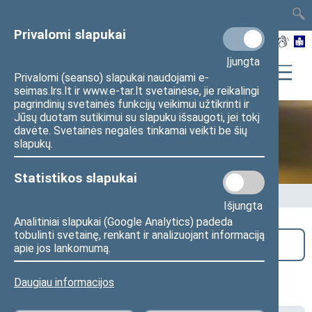
TAIS
TAR
LT
I
EN
Privalomi slapukai
Įjungta
Privalomi (seanso) slapukai naudojami e-
seimas.lrs.lt ir www.e-tar.lt svetainėse, jie reikalingi
pagrindinių svetainės funkcijų veikimui užtikrinti ir
Jūsų duotam sutikimui su slapuku išsaugoti, jei tokį
davėte. Svetainės negalės tinkamai veikti be šių
Seime vyksta
slapukų.
Statistikos slapukai
Pradžia
>
Seime vyksta
Išjungta
Analitiniai slapukai (Google Analytics) padeda
tobulinti svetainę, renkant ir analizuojant informaciją
Paieška
apie jos lankomumą.
Seimo valdybos posėdis
Daugiau informacijos