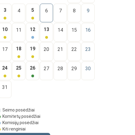
3
5
4
6
7
8
9
10
12
13
11
14
15
16
18
19
17
20
21
22
23
24
25
26
27
28
29
30
31
Seimo posėdžiai
Komitetų posėdžiai
Komisijų posėdžiai
Kiti renginiai