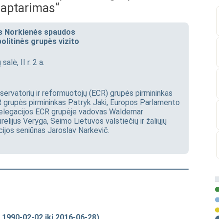
 aptarimas“
s Norkienės spaudos
litinės grupės vizito
alė, II r. 2 a.
ervatorių ir reformuotojų (ECR) grupės pirmininkas
 grupės pirmininkas Patryk Jaki, Europos Parlamento
 delegacijos ECR grupėje vadovas Waldemar
ijus Veryga, Seimo Lietuvos valstiečių ir žaliųjų
ijos seniūnas Jaroslav Narkevič.​
 1990-02-02 iki 2016-06-28)