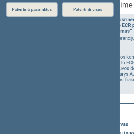
Lietuvos Respublikos Seime
Patvirtinti pasirinktus
Patvirtinti visus
Seimo Pirmininko pavaduotojos Aušrinė
konferencija „Europos Parlamento ECR po
Lietuvos Respublikos Seime aptarimas“
2026-05-14 14:30
Spaudos konferencijų s
Transliacija
​Dalyvauja: Europos Parlamento Europos kons
Nicola Procaccini, Europos Parlamento ECR
vicepirmininkė Antonella Sberna, Lietuvos
Tomaszewski, Europos Parlamento narys Aurel
sąjungos–Krikščioniškų šeimų sąjungos frakc
Naujausi vaizdo įrašai
Seimo vaizdo ir garso įrašų archyvas
Spaudos konferencijų garso įrašai (nuo