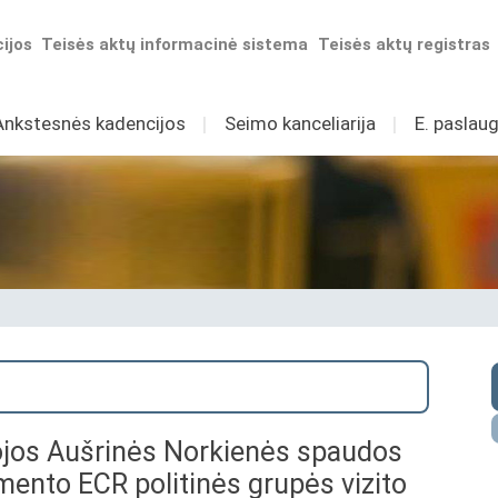
ijos
Teisės aktų informacinė sistema
Teisės aktų registras
Ankstesnės kadencijos
I
Seimo kanceliarija
I
E. paslaug
jos Aušrinės Norkienės spaudos
mento ECR politinės grupės vizito