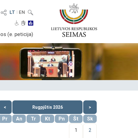
LT
I
EN
os (e. peticija)
<
Rugpjūtis 2026
>
Pr
An
Tr
Kt
Pn
Št
Sk
1
2