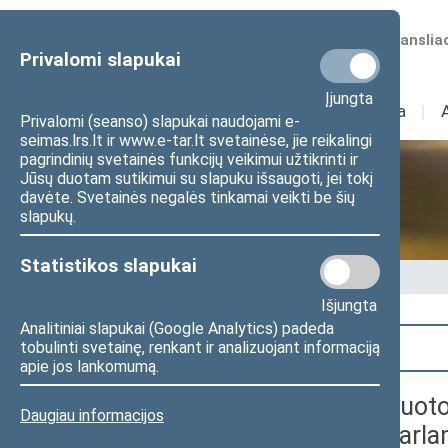
Numatomos transliac
Privalomi slapukai
Įjungta
Sudėtis
I
Veikla
I
Privalomi (seanso) slapukai naudojami e-
seimas.lrs.lt ir www.e-tar.lt svetainėse, jie reikalingi
pagrindinių svetainės funkcijų veikimui užtikrinti ir
Jūsų duotam sutikimui su slapuku išsaugoti, jei tokį
Seime vyksta
davėte. Svetainės negalės tinkamai veikti be šių
slapukų.
Statistikos slapukai
Pradžia
>
Seime vyksta
Išjungta
Analitiniai slapukai (Google Analytics) padeda
Paieška
tobulinti svetainę, renkant ir analizuojant informaciją
apie jos lankomumą.
Seimo Pirmininko pavaduoto
Daugiau informacijos
konferencija „Europos Parla