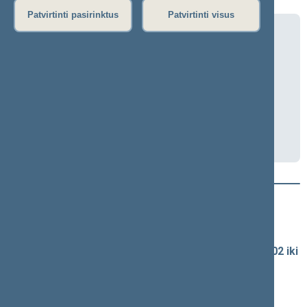
Patvirtinti pasirinktus
Patvirtinti visus
Uždaras Europos reikalų komiteto
posėdis
2026-05-20 16:10
Seimo I rūmai, 218 kab.
Darbotvarkė
Naujausi vaizdo įrašai
Seimo vaizdo ir garso įrašų archyvas
Spaudos konferencijų garso įrašai (nuo 1990-02-02 iki
2016-06-28)
Komitetų ir komisijų posėdžiai
Pranešimai iš renginių