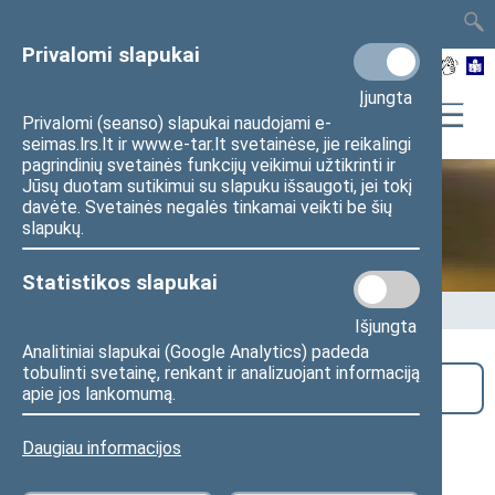
TAIS
TAR
LT
I
EN
Privalomi slapukai
Įjungta
Privalomi (seanso) slapukai naudojami e-
seimas.lrs.lt ir www.e-tar.lt svetainėse, jie reikalingi
pagrindinių svetainės funkcijų veikimui užtikrinti ir
Jūsų duotam sutikimui su slapuku išsaugoti, jei tokį
davėte. Svetainės negalės tinkamai veikti be šių
Seime vyksta
slapukų.
Statistikos slapukai
Pradžia
>
Seime vyksta
Išjungta
Analitiniai slapukai (Google Analytics) padeda
tobulinti svetainę, renkant ir analizuojant informaciją
Paieška
apie jos lankomumą.
Uždaras Europos reikalų komiteto
Daugiau informacijos
posėdis