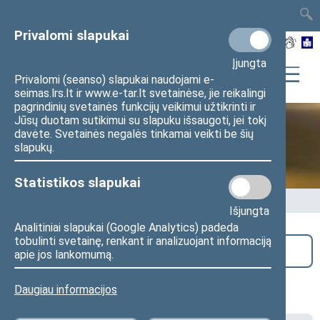
TAIS
TAR
LT
I
EN
Privalomi slapukai
Įjungta
Privalomi (seanso) slapukai naudojami e-
seimas.lrs.lt ir www.e-tar.lt svetainėse, jie reikalingi
pagrindinių svetainės funkcijų veikimui užtikrinti ir
Jūsų duotam sutikimui su slapuku išsaugoti, jei tokį
davėte. Svetainės negalės tinkamai veikti be šių
Seime vyksta
slapukų.
Statistikos slapukai
Pradžia
>
Seime vyksta
Išjungta
Analitiniai slapukai (Google Analytics) padeda
tobulinti svetainę, renkant ir analizuojant informaciją
Paieška
apie jos lankomumą.
Ateities komiteto posėdis
Daugiau informacijos