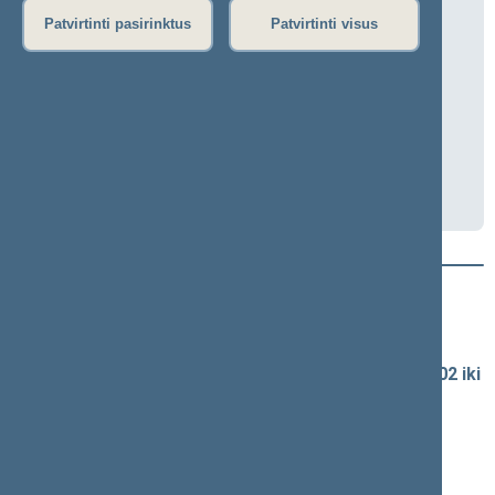
Ateities komiteto posėdis
Patvirtinti pasirinktus
Patvirtinti visus
2026-06-03 15:00
Kazimiero Antanavičiaus salė, III r. 2 a.
Transliacija
Darbotvarkė
Naujausi vaizdo įrašai
Seimo vaizdo ir garso įrašų archyvas
Spaudos konferencijų garso įrašai (nuo 1990-02-02 iki
2016-06-28)
Komitetų ir komisijų posėdžiai
Pranešimai iš renginių