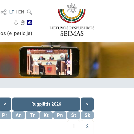
LT
I
EN
os (e. peticija)
<
Rugpjūtis 2026
>
Pr
An
Tr
Kt
Pn
Št
Sk
1
2