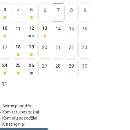
3
5
4
6
7
8
9
10
12
13
11
14
15
16
18
19
17
20
21
22
23
24
25
26
27
28
29
30
31
Seimo posėdžiai
Komitetų posėdžiai
Komisijų posėdžiai
Kiti renginiai