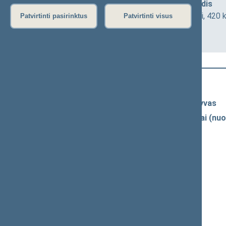
Švietimo ir mokslo komiteto posėdis
2026-06-05 10:00
Seimo III rūmai, 420 
Patvirtinti pasirinktus
Patvirtinti visus
Darbotvarkė
Naujausi vaizdo įrašai
Seimo vaizdo ir garso įrašų archyvas
Spaudos konferencijų garso įrašai (nuo
Komitetų ir komisijų posėdžiai
Pranešimai iš renginių