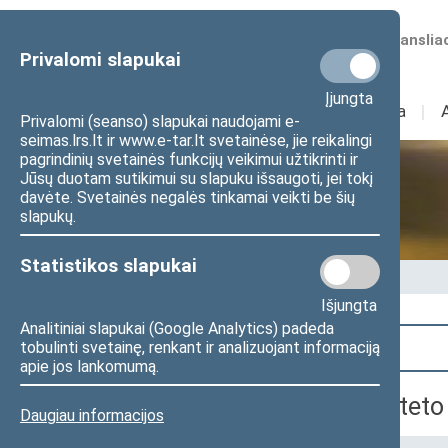
Numatomos transliac
Privalomi slapukai
Įjungta
Sudėtis
I
Veikla
I
Privalomi (seanso) slapukai naudojami e-
seimas.lrs.lt ir www.e-tar.lt svetainėse, jie reikalingi
pagrindinių svetainės funkcijų veikimui užtikrinti ir
Jūsų duotam sutikimui su slapuku išsaugoti, jei tokį
Seime vyksta
davėte. Svetainės negalės tinkamai veikti be šių
slapukų.
Statistikos slapukai
Pradžia
>
Seime vyksta
Išjungta
Analitiniai slapukai (Google Analytics) padeda
Paieška
tobulinti svetainę, renkant ir analizuojant informaciją
apie jos lankomumą.
Švietimo ir mokslo komiteto
Daugiau informacijos