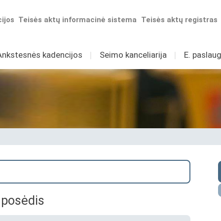
ijos
Teisės aktų informacinė sistema
Teisės aktų registras
Ankstesnės kadencijos
I
Seimo kanceliarija
I
E. paslaug
 posėdis