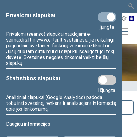
TAIS
TAR
LT
I
EN
Privalomi slapukai
Įjungta
Privalomi (seanso) slapukai naudojami e-
seimas.lrs.lt ir www.e-tar.lt svetainėse, jie reikalingi
pagrindinių svetainės funkcijų veikimui užtikrinti ir
Jūsų duotam sutikimui su slapuku išsaugoti, jei tokį
davėte. Svetainės negalės tinkamai veikti be šių
Seime vyksta
slapukų.
Statistikos slapukai
Pradžia
>
Seime vyksta
Išjungta
Analitiniai slapukai (Google Analytics) padeda
tobulinti svetainę, renkant ir analizuojant informaciją
Paieška
apie jos lankomumą.
Seimo Pirmininko susitikimas su
Daugiau informacijos
NATO generalinio sekretoriaus