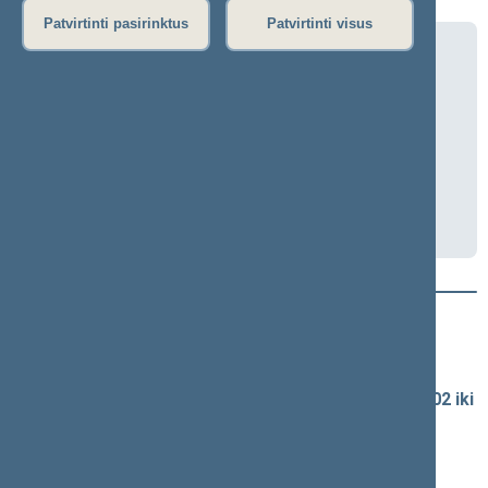
Patvirtinti pasirinktus
Patvirtinti visus
Užsienio reikalų komiteto uždaras
posėdis
2026-06-03 10:00
Lietuvos Tarybos salė
Darbotvarkė
Naujausi vaizdo įrašai
Seimo vaizdo ir garso įrašų archyvas
Spaudos konferencijų garso įrašai (nuo 1990-02-02 iki
2016-06-28)
Komitetų ir komisijų posėdžiai
Pranešimai iš renginių