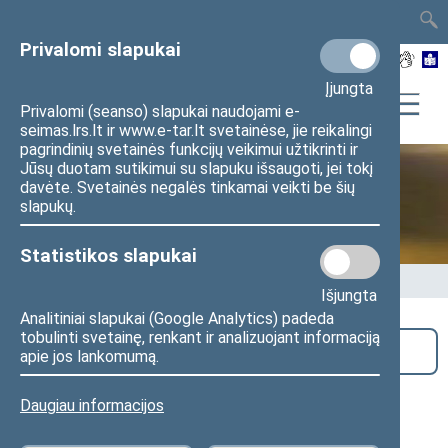
TAIS
TAR
LT
I
EN
Privalomi slapukai
Įjungta
Privalomi (seanso) slapukai naudojami e-
seimas.lrs.lt ir www.e-tar.lt svetainėse, jie reikalingi
pagrindinių svetainės funkcijų veikimui užtikrinti ir
Jūsų duotam sutikimui su slapuku išsaugoti, jei tokį
davėte. Svetainės negalės tinkamai veikti be šių
Seime vyksta
slapukų.
Statistikos slapukai
Pradžia
>
Seime vyksta
Išjungta
Analitiniai slapukai (Google Analytics) padeda
tobulinti svetainę, renkant ir analizuojant informaciją
Paieška
apie jos lankomumą.
Užsienio reikalų komiteto uždaras
Daugiau informacijos
posėdis