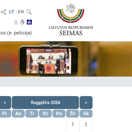
LT
I
EN
os (e. peticija)
<
Rugpjūtis 2026
>
Pr
An
Tr
Kt
Pn
Št
Sk
1
2