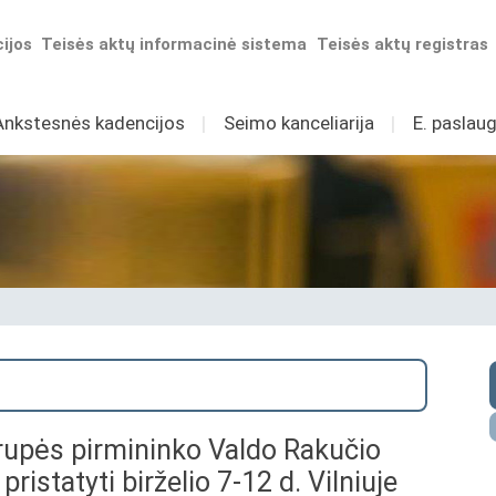
ijos
Teisės aktų informacinė sistema
Teisės aktų registras
Ankstesnės kadencijos
I
Seimo kanceliarija
I
E. paslaug
rupės pirmininko Valdo Rakučio
ristatyti birželio 7-12 d. Vilniuje