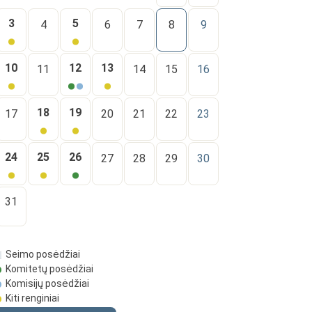
3
5
4
6
7
8
9
10
12
13
11
14
15
16
18
19
17
20
21
22
23
24
25
26
27
28
29
30
31
Seimo posėdžiai
Komitetų posėdžiai
Komisijų posėdžiai
Kiti renginiai