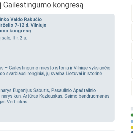
nį Gailestingumo kongresą
inko Valdo Rakučio
želio 7-12 d. Vilniuje
ngumo kongresą
alė, II r. 2 a.
s – Gailestingumo miesto istorija ir Vilniuje vyksiančio
svarbiausi renginiai, jų svarba Lietuvai ir istorinė
narys Eugenijus Sabutis, Pasaulinio Apaštalinio
s narys kun. Artūras Kazlauskas, Seimo bendruomenės
gas Verbickas.