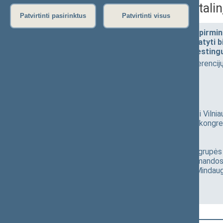
vyksiantį Pasaulinį Apaštali
Patvirtinti pasirinktus
Patvirtinti visus
Seimo Laikinosios maldos grupės pirmin
spaudos konferencija, skirta pristatyti bir
vyksiantį Pasaulinį Apaštalinį Gailesti
2026-06-04 13:00
Spaudos konferencijų s
Transliacija
PRANEŠIMAS
Spaudos konferencijoje bus pristatyti Vilniau
Pasaulinio Apaštalinio Gailestingumo kongreso 
reikšmė pasauliui.
Dalyvauja: Seimo Laikinosios maldos grupės 
Gailestingumo kongreso liturgijos komando
dvasinis palydėtojas kun. Bernardas Mindau