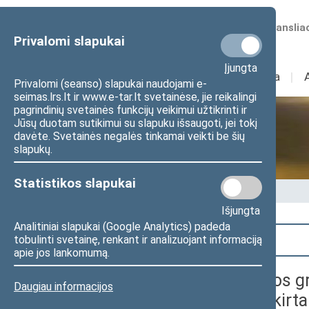
Numatomos transliac
Privalomi slapukai
Įjungta
Sudėtis
I
Veikla
I
Privalomi (seanso) slapukai naudojami e-
seimas.lrs.lt ir www.e-tar.lt svetainėse, jie reikalingi
pagrindinių svetainės funkcijų veikimui užtikrinti ir
Jūsų duotam sutikimui su slapuku išsaugoti, jei tokį
Seime vyksta
davėte. Svetainės negalės tinkamai veikti be šių
slapukų.
Statistikos slapukai
Pradžia
>
Seime vyksta
Išjungta
Analitiniai slapukai (Google Analytics) padeda
Paieška
tobulinti svetainę, renkant ir analizuojant informaciją
apie jos lankomumą.
Seimo Laikinosios maldos g
Daugiau informacijos
spaudos konferencija, skirta p