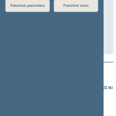
Biudžeto ir finansų komiteto posėdis
Patvirtinti pasirinktus
Patvirtinti visus
2026-06-10 10:00
Seimo I rūmai, 315 kab.
Transliacija
Darbotvarkė
Naujausi vaizdo įrašai
Seimo vaizdo ir garso įrašų archyvas
Spaudos konferencijų garso įrašai (nuo 1990-02-02 iki
2016-06-28)
Komitetų ir komisijų posėdžiai
Pranešimai iš renginių