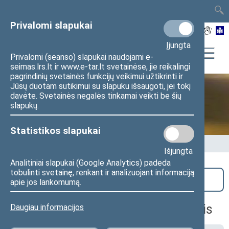
TAIS
TAR
LT
I
EN
Privalomi slapukai
Įjungta
Privalomi (seanso) slapukai naudojami e-
seimas.lrs.lt ir www.e-tar.lt svetainėse, jie reikalingi
pagrindinių svetainės funkcijų veikimui užtikrinti ir
Jūsų duotam sutikimui su slapuku išsaugoti, jei tokį
davėte. Svetainės negalės tinkamai veikti be šių
Seime vyksta
slapukų.
Statistikos slapukai
Pradžia
>
Seime vyksta
Išjungta
Analitiniai slapukai (Google Analytics) padeda
tobulinti svetainę, renkant ir analizuojant informaciją
Paieška
apie jos lankomumą.
Biudžeto ir finansų komiteto posėdis
Daugiau informacijos