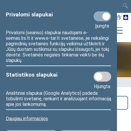
TAIS
TAR
LT
I
EN
Privalomi slapukai
Įjungta
Privalomi (seanso) slapukai naudojami e-
seimas.lrs.lt ir www.e-tar.lt svetainėse, jie reikalingi
pagrindinių svetainės funkcijų veikimui užtikrinti ir
Jūsų duotam sutikimui su slapuku išsaugoti, jei tokį
davėte. Svetainės negalės tinkamai veikti be šių
Seime vyksta
slapukų.
Statistikos slapukai
Pradžia
>
Seime vyksta
Išjungta
Analitiniai slapukai (Google Analytics) padeda
tobulinti svetainę, renkant ir analizuojant informaciją
Paieška
apie jos lankomumą.
Seimo Liberalų sąjūdžio frakcijos
Daugiau informacijos
susitikimas su kandidate į Lietuvos